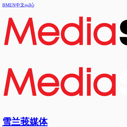
BM
EN
中文
தமிழ்
雪兰莪媒体