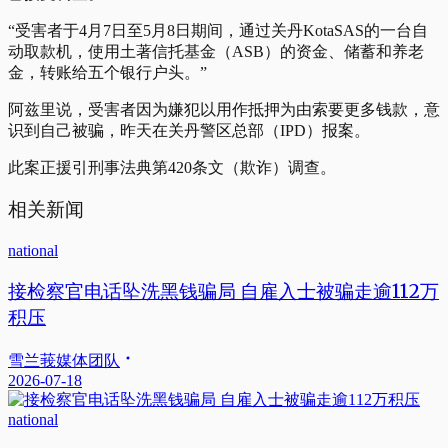
“受害者于4月7日至5月8日期间，通过关丹KotaSAS的一台自
动取款机，使用土著信托基金（ASB）的资金、储蓄和养老
金，转账给五个银行户头。”
阿兹里说，受害者因为嫌犯以用作抵押为由索要更多钱款，意
识到自己被骗，昨天在关丹警区总部（IPD）报案。
此案正援引刑事法典第420条文（欺诈）调查。
相关新闻
national
接检察官电话坠洗黑钱骗局 自雇入士被骗走逾112万
积压
雪兰莪媒体团队
2026-07-18
national