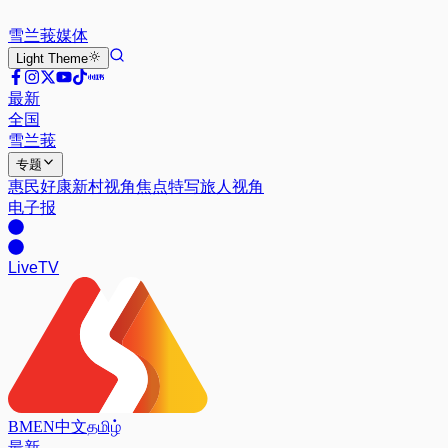
雪兰莪
媒体
Light
Theme
最新
全国
雪兰莪
专题
惠民好康
新村视角
焦点特写
旅人视角
电子报
Live
TV
BM
EN
中文
தமிழ்
最新