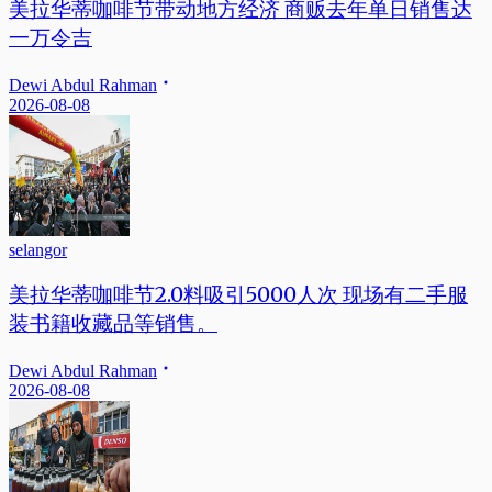
美拉华蒂咖啡节带动地方经济 商贩去年单日销售达
一万令吉
Dewi Abdul Rahman
2026-08-08
selangor
美拉华蒂咖啡节2.0料吸引5000人次 现场有二手服
装书籍收藏品等销售。
Dewi Abdul Rahman
2026-08-08