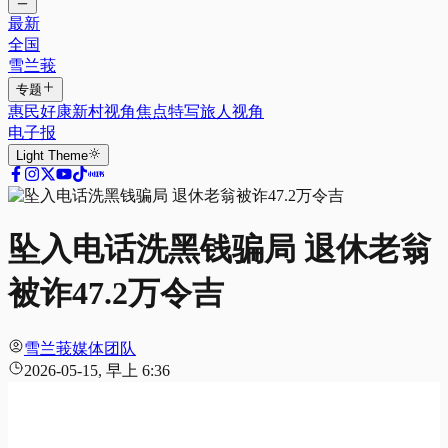
最新
全国
雪兰莪
专题
惠民好康
新村视角
焦点特写
旅人视角
电子报
Light
Theme
坠入电话洗黑钱骗局 退休老翁
被诈47.2万令吉
雪兰莪媒体团队
2026-05-15, 早上 6:36