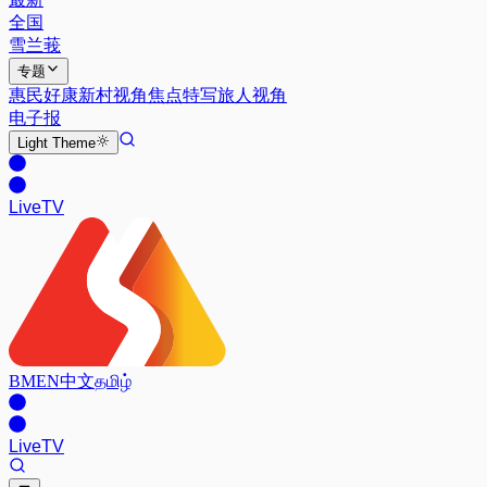
全国
雪兰莪
专题
惠民好康
新村视角
焦点特写
旅人视角
电子报
Light
Theme
Live
TV
BM
EN
中文
தமிழ்
Live
TV