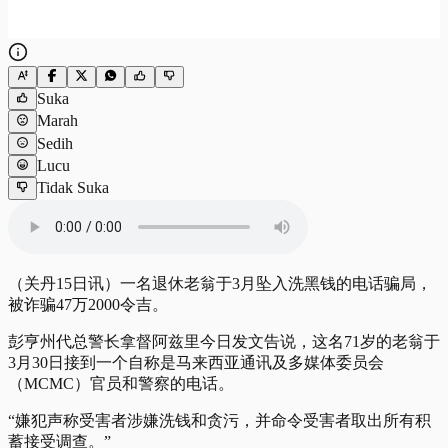
Suka
Marah
Sedih
Lucu
Tidak Suka
（关丹15日讯）一名退休老翁于3月坠入洗黑钱的电话骗局，
被诈骗47万2000令吉。
彭亨州代总警长拿督阿兹里今日发文告说，这名71岁的老翁于
3月30日接到一个自称是马来西亚通讯及多媒体委员会
（MCMC）官员和警察的电话。
“嫌犯声称受害者涉嫌洗钱和贪污，并命令受害者取出所有积
蓄接受调查。”