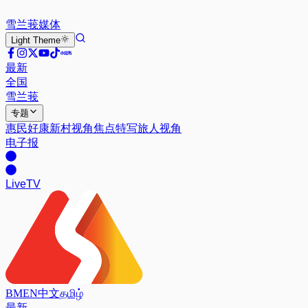
雪兰莪
媒体
Light
Theme
最新
全国
雪兰莪
专题
惠民好康
新村视角
焦点特写
旅人视角
电子报
Live
TV
BM
EN
中文
தமிழ்
最新