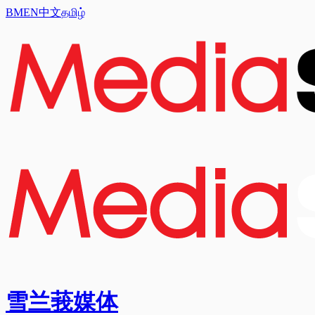
BM
EN
中文
தமிழ்
雪兰莪媒体