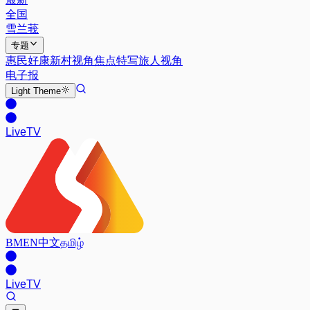
全国
雪兰莪
专题
惠民好康
新村视角
焦点特写
旅人视角
电子报
Light
Theme
Live
TV
BM
EN
中文
தமிழ்
Live
TV