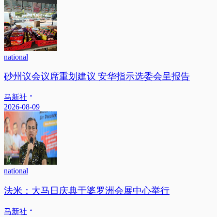
national
砂州议会议席重划建议 安华指示选委会呈报告
马新社
2026-08-09
national
法米：大马日庆典于婆罗洲会展中心举行
马新社