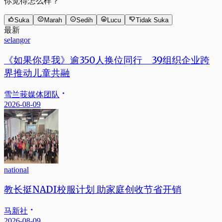
你觉得怎么样？
Suka
Marah
Sedih
Lucu
Tidak Suka
最新
selangor
《如果你是我》逾350人换位同行 39组织企业跨
界推动儿童共融
雪兰莪媒体团队
2026-08-09
national
教长挺NADI校服计划 助家庭创收节省开销
马新社
2026-08-09