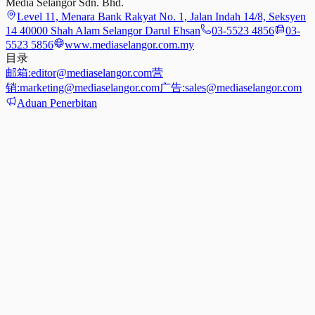
Media Selangor Sdn. Bhd.
Level 11, Menara Bank Rakyat No. 1, Jalan Indah 14/8, Seksyen
14 40000 Shah Alam Selangor Darul Ehsan
03-5523 4856
03-
5523 5856
www.mediaselangor.com.my
目录
邮箱:
editor@mediaselangor.com
营
销:
marketing@mediaselangor.com
广告:
sales@mediaselangor.com
Aduan Penerbitan