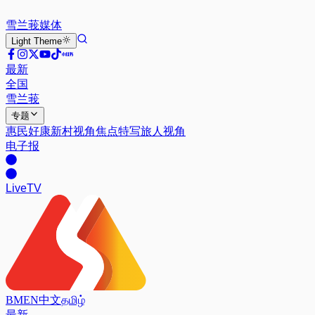
雪兰莪
媒体
Light
Theme
最新
全国
雪兰莪
专题
惠民好康
新村视角
焦点特写
旅人视角
电子报
Live
TV
BM
EN
中文
தமிழ்
最新