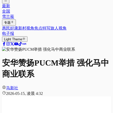
最新
全国
雪兰莪
专题
惠民好康
新村视角
焦点特写
旅人视角
电子报
Light
Theme
安华赞扬PUCM举措 强化马中
商业联系
马新社
2026-05-15, 凌晨 4:32