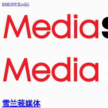
BM
EN
中文
தமிழ்
雪兰莪媒体