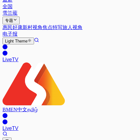
全国
雪兰莪
专题
惠民好康
新村视角
焦点特写
旅人视角
电子报
Light
Theme
Live
TV
BM
EN
中文
தமிழ்
Live
TV