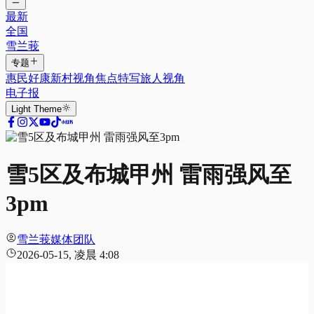
最新
全国
雪兰莪
专题
惠民好康
新村视角
焦点特写
旅人视角
电子报
Light
Theme
雪5区及布城甲州 雷雨强风至
3pm
雪兰莪媒体团队
2026-05-15, 凌晨 4:08