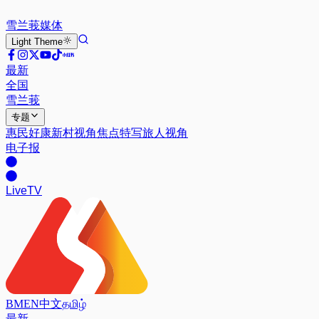
雪兰莪
媒体
Light
Theme
最新
全国
雪兰莪
专题
惠民好康
新村视角
焦点特写
旅人视角
电子报
Live
TV
BM
EN
中文
தமிழ்
最新