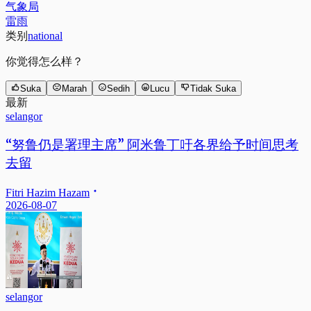
气象局
雷雨
类别
national
你觉得怎么样？
Suka
Marah
Sedih
Lucu
Tidak Suka
最新
selangor
“努鲁仍是署理主席” 阿米鲁丁吁各界给予时间思考
去留
Fitri Hazim Hazam
2026-08-07
selangor