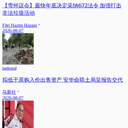
【雪州议会】最快年底决定采纳672法令 加强打击
非法垃圾活动
Fitri Hazim Hazam
2026-08-07
national
拟低于原购入价出售资产 安华命联土局呈报告交代
马新社
2026-08-07