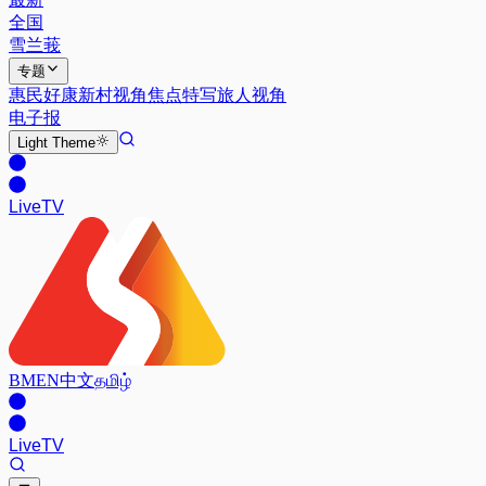
全国
雪兰莪
专题
惠民好康
新村视角
焦点特写
旅人视角
电子报
Light
Theme
Live
TV
BM
EN
中文
தமிழ்
Live
TV