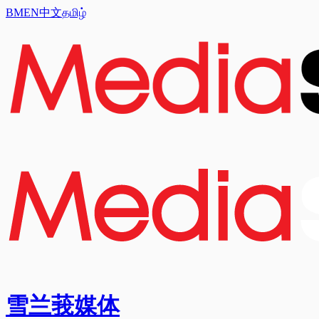
BM
EN
中文
தமிழ்
雪兰莪媒体