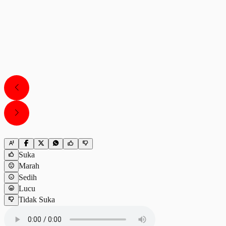
Suka
Marah
Sedih
Lucu
Tidak Suka