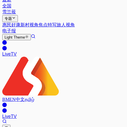
全国
雪兰莪
专题
惠民好康
新村视角
焦点特写
旅人视角
电子报
Light
Theme
Live
TV
BM
EN
中文
தமிழ்
Live
TV