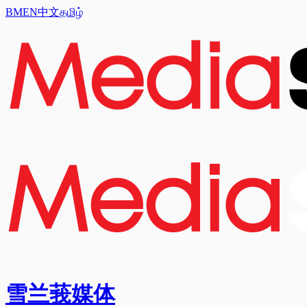
BM
EN
中文
தமிழ்
雪兰莪媒体