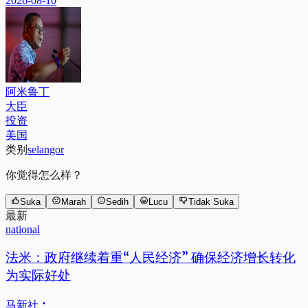
2026-08-10
阿米鲁丁
大臣
投资
美国
类别
selangor
你觉得怎么样？
Suka
Marah
Sedih
Lucu
Tidak Suka
最新
national
法米：政府继续着重“人民经济” 确保经济增长转化
为实际好处
马新社