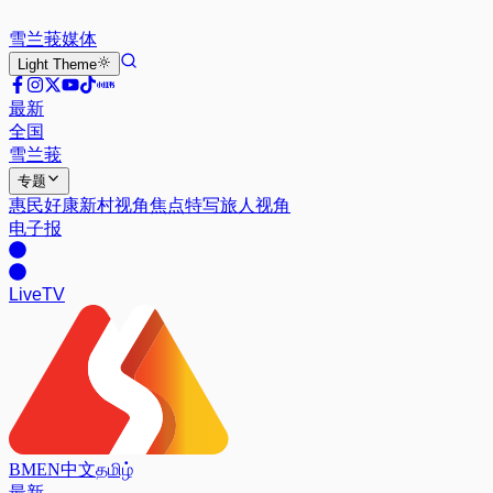
雪兰莪
媒体
Light
Theme
最新
全国
雪兰莪
专题
惠民好康
新村视角
焦点特写
旅人视角
电子报
Live
TV
BM
EN
中文
தமிழ்
最新