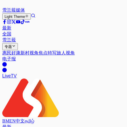
雪兰莪
媒体
Light
Theme
最新
全国
雪兰莪
专题
惠民好康
新村视角
焦点特写
旅人视角
电子报
Live
TV
BM
EN
中文
தமிழ்
最新