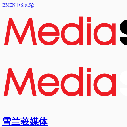
BM
EN
中文
தமிழ்
雪兰莪媒体