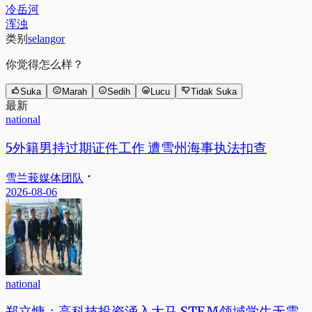
冷岳河
浑浊
类别
selangor
你觉得怎么样？
Suka
Marah
Sedih
Lucu
Tidak Suka
最新
national
5外籍男持过期证件工作 遭雪州海事执法扣查
雪兰莪媒体团队
2026-08-06
national
郑立慷：高科技投资涌入大马 STEM领域学生无需