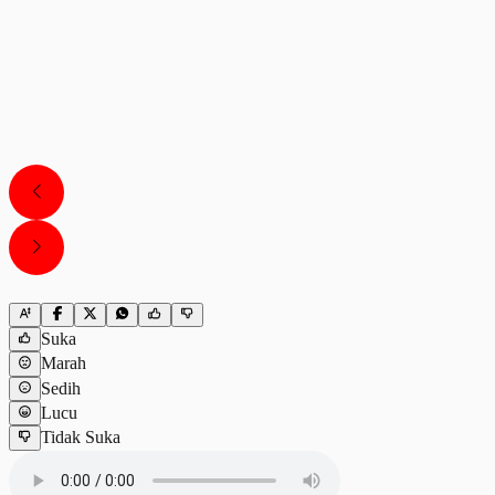
Suka
Marah
Sedih
Lucu
Tidak Suka