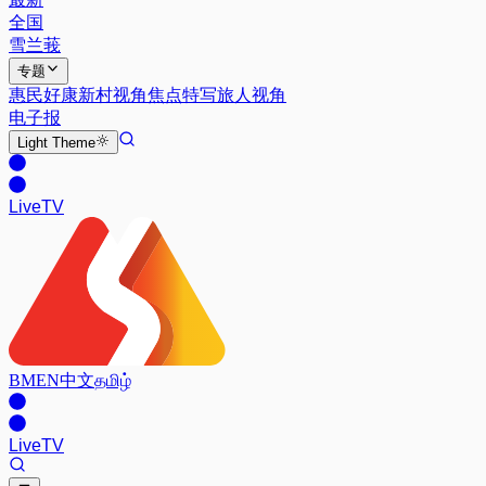
全国
雪兰莪
专题
惠民好康
新村视角
焦点特写
旅人视角
电子报
Light
Theme
Live
TV
BM
EN
中文
தமிழ்
Live
TV