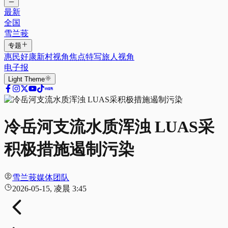
最新
全国
雪兰莪
专题
惠民好康
新村视角
焦点特写
旅人视角
电子报
Light
Theme
冷岳河支流水质浑浊 LUAS采
积极措施遏制污染
雪兰莪媒体团队
2026-05-15, 凌晨 3:45