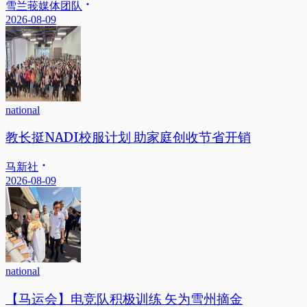
雪兰莪媒体团队
2026-08-09
national
教长挺NADI校服计划 助家庭创收节省开销
马新社
2026-08-09
national
【马运会】电竞队积极训练 矢为雪州摘金