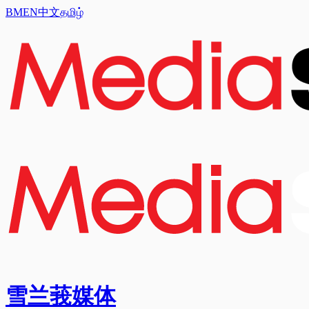
BM
EN
中文
தமிழ்
雪兰莪媒体