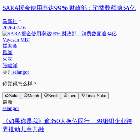
SARA援金使用率达99% 财政部：消费数额逾34亿
马新社
2026-07-16
Yayasan MBI
援助金
风暴
火灾
张睷洋
类别
selangor
你觉得怎么样？
Suka
Marah
Sedih
Lucu
Tidak Suka
最新
selangor
《如果你是我》逾350人换位同行 39组织企业跨
界推动儿童共融