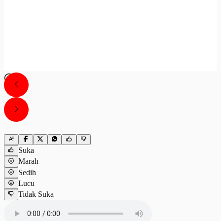
Suka
Marah
Sedih
Lucu
Tidak Suka