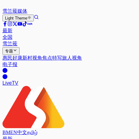
雪兰莪
媒体
Light
Theme
最新
全国
雪兰莪
专题
惠民好康
新村视角
焦点特写
旅人视角
电子报
Live
TV
BM
EN
中文
தமிழ்
最新