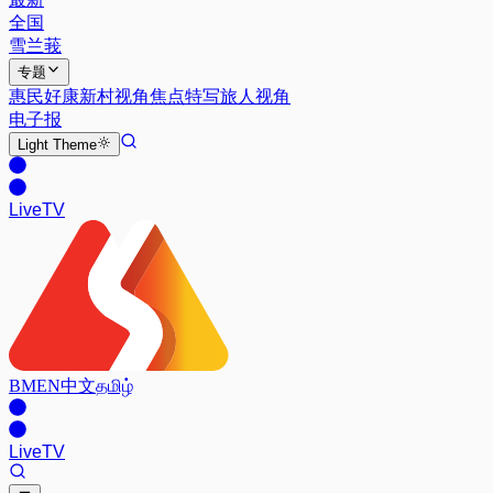
全国
雪兰莪
专题
惠民好康
新村视角
焦点特写
旅人视角
电子报
Light
Theme
Live
TV
BM
EN
中文
தமிழ்
Live
TV