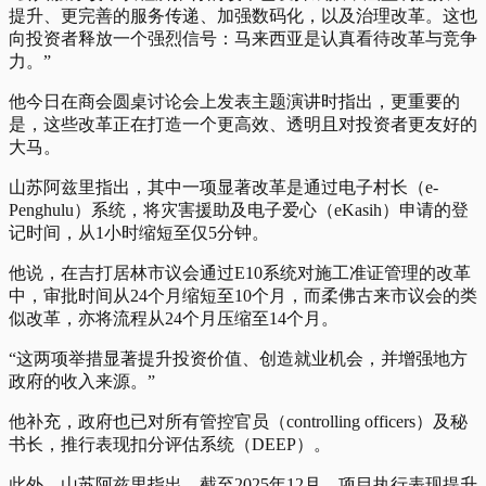
提升、更完善的服务传递、加强数码化，以及治理改革。这也
向投资者释放一个强烈信号：马来西亚是认真看待改革与竞争
力。”
他今日在商会圆桌讨论会上发表主题演讲时指出，更重要的
是，这些改革正在打造一个更高效、透明且对投资者更友好的
大马。
山苏阿兹里指出，其中一项显著改革是通过电子村长（e-
Penghulu）系统，将灾害援助及电子爱心（eKasih）申请的登
记时间，从1小时缩短至仅5分钟。
他说，在吉打居林市议会通过E10系统对施工准证管理的改革
中，审批时间从24个月缩短至10个月，而柔佛古来市议会的类
似改革，亦将流程从24个月压缩至14个月。
“这两项举措显著提升投资价值、创造就业机会，并增强地方
政府的收入来源。”
他补充，政府也已对所有管控官员（controlling officers）及秘
书长，推行表现扣分评估系统（DEEP）。
此外，山苏阿兹里指出，截至2025年12月，项目执行表现提升