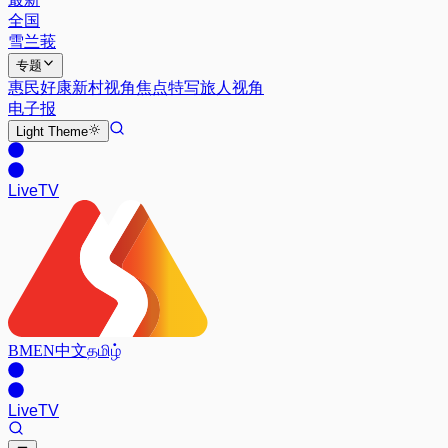
全国
雪兰莪
专题
惠民好康
新村视角
焦点特写
旅人视角
电子报
Light
Theme
Live
TV
BM
EN
中文
தமிழ்
Live
TV