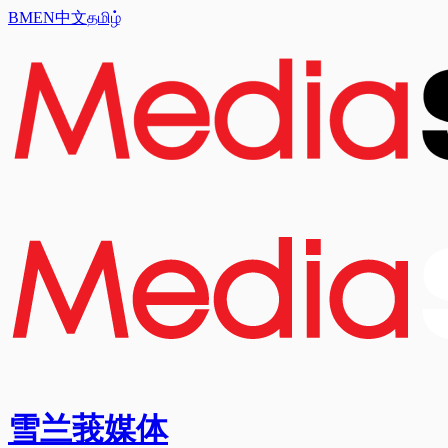
BM
EN
中文
தமிழ்
雪兰莪媒体