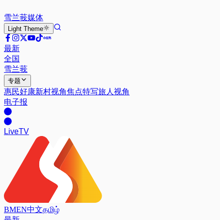
雪兰莪
媒体
Light
Theme
最新
全国
雪兰莪
专题
惠民好康
新村视角
焦点特写
旅人视角
电子报
Live
TV
BM
EN
中文
தமிழ்
最新