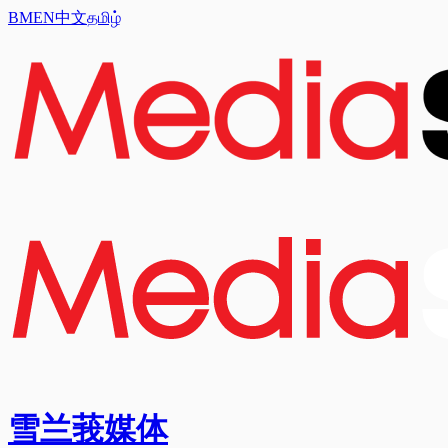
BM
EN
中文
தமிழ்
雪兰莪媒体