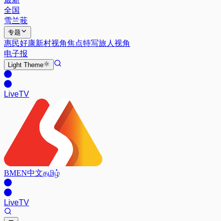
全国
雪兰莪
专题
惠民好康
新村视角
焦点特写
旅人视角
电子报
Light
Theme
Live
TV
BM
EN
中文
தமிழ்
Live
TV