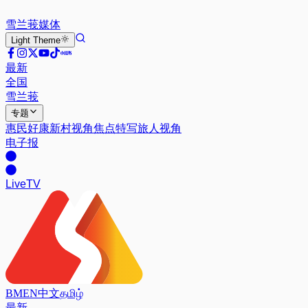
雪兰莪
媒体
Light
Theme
最新
全国
雪兰莪
专题
惠民好康
新村视角
焦点特写
旅人视角
电子报
Live
TV
BM
EN
中文
தமிழ்
最新