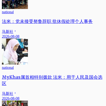
national
法米：党未接受努鲁辞职 批休假处理个人事务
马新社
2026-08-08
national
MyKhas属首相特别拨款 法米：用于人民及国会选
区
马新社
2026-08-08