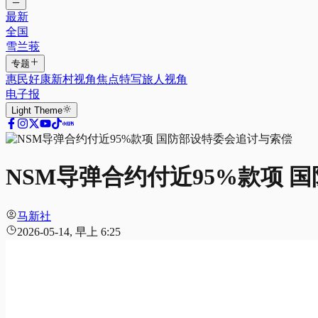
最新
全国
雪兰莪
专题
惠民好康
新村视角
焦点特写
旅人视角
电子报
Light
Theme
NSM导弹合约付近95%款项 
马新社
2026-05-14, 早上 6:25