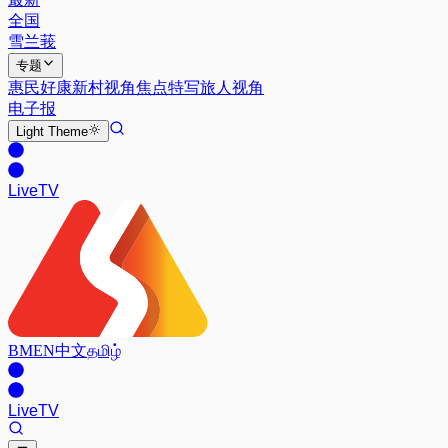
全国
雪兰莪
专题
惠民好康
新村视角
焦点特写
旅人视角
电子报
Light
Theme
Live
TV
BM
EN
中文
தமிழ்
Live
TV