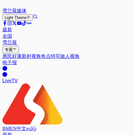
雪兰莪
媒体
Light
Theme
最新
全国
雪兰莪
专题
惠民好康
新村视角
焦点特写
旅人视角
电子报
Live
TV
BM
EN
中文
தமிழ்
最新