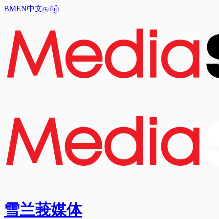
BM
EN
中文
தமிழ்
雪兰莪媒体