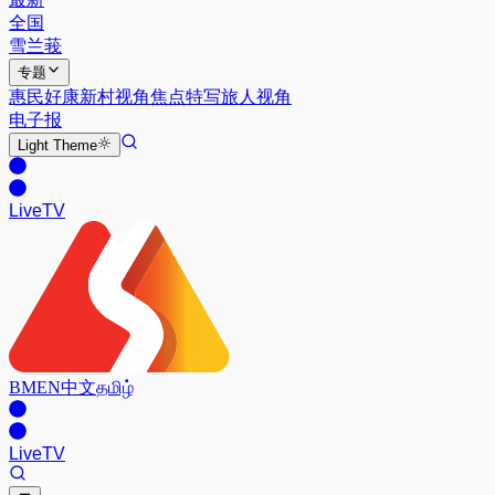
全国
雪兰莪
专题
惠民好康
新村视角
焦点特写
旅人视角
电子报
Light
Theme
Live
TV
BM
EN
中文
தமிழ்
Live
TV