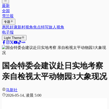
最新
全国
雪兰莪
专题
惠民好康
新村视角
焦点特写
旅人视角
电子报
Light
Theme
国会特委会建议赴日实地考察
亲自检视太平动物园3大象现况
马新社
2026-05-14, 凌晨 5:00