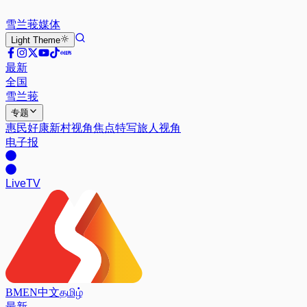
雪兰莪
媒体
Light
Theme
最新
全国
雪兰莪
专题
惠民好康
新村视角
焦点特写
旅人视角
电子报
Live
TV
BM
EN
中文
தமிழ்
最新