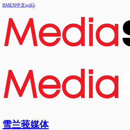
BM
EN
中文
தமிழ்
雪兰莪媒体