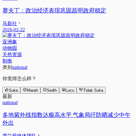
赛夫丁：政治经济表现巩固昌明政府稳定
马新社
2026-02-22
亚洲象
动物园
天然资源
制衡
类别
national
你觉得怎么样？
Suka
Marah
Sedih
Lucu
Tidak Suka
最新
national
多地紫外线指数达极高水平 气象局吁防晒减少中午
外出
雪兰莪媒体团队