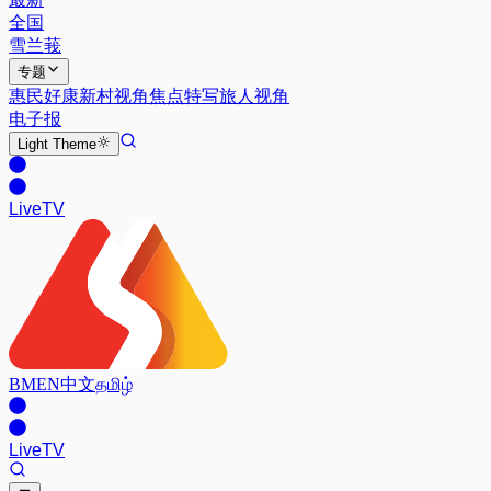
全国
雪兰莪
专题
惠民好康
新村视角
焦点特写
旅人视角
电子报
Light
Theme
Live
TV
BM
EN
中文
தமிழ்
Live
TV