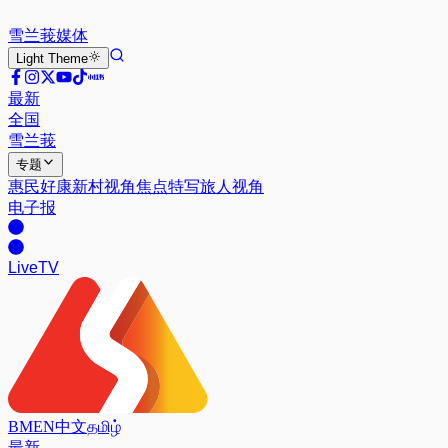
雪兰莪
媒体
Light
Theme
最新
全国
雪兰莪
专题
惠民好康
新村视角
焦点特写
旅人视角
电子报
Live
TV
BM
EN
中文
தமிழ்
最新