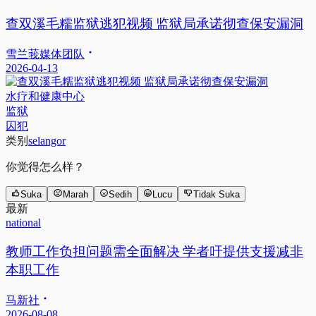
查双溪毛糯监狱逃犯视频 监狱局承诺彻查保安漏洞
雪兰莪媒体团队
2026-04-13
水疗和健康中心
监狱
囚犯
类别
selangor
你觉得怎么样？
Suka
Marah
Sedih
Lucu
Tidak Suka
最新
national
教师工作负担问题需全面解决 学者吁提供支援减非
本职工作
马新社
2026-08-08