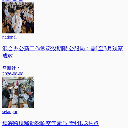
national
混合办公新工作常态没期限 公服局：需1至3月观察
成效
马新社
2026-08-08
selangor
烟霾跨境移动影响空气素质 雪州现2热点