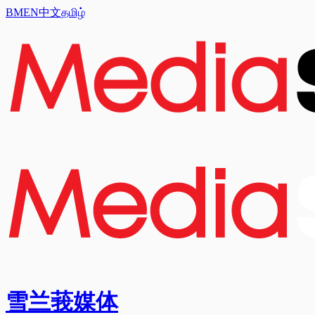
BM
EN
中文
தமிழ்
雪兰莪媒体