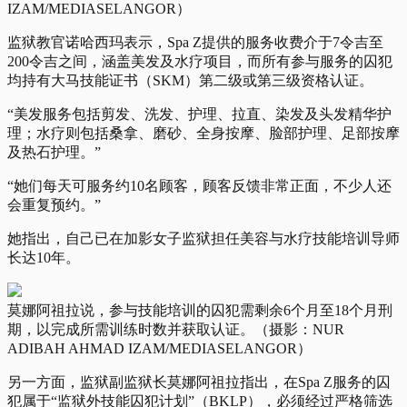
IZAM/MEDIASELANGOR）
监狱教官诺哈西玛表示，Spa Z提供的服务收费介于7令吉至
200令吉之间，涵盖美发及水疗项目，而所有参与服务的囚犯
均持有大马技能证书（SKM）第二级或第三级资格认证。
“美发服务包括剪发、洗发、护理、拉直、染发及头发精华护
理；水疗则包括桑拿、磨砂、全身按摩、脸部护理、足部按摩
及热石护理。”
“她们每天可服务约10名顾客，顾客反馈非常正面，不少人还
会重复预约。”
她指出，自己已在加影女子监狱担任美容与水疗技能培训导师
长达10年。
莫娜阿祖拉说，参与技能培训的囚犯需剩余6个月至18个月刑
期，以完成所需训练时数并获取认证。（摄影：NUR
ADIBAH AHMAD IZAM/MEDIASELANGOR）
另一方面，监狱副监狱长莫娜阿祖拉指出，在Spa Z服务的囚
犯属于“监狱外技能囚犯计划”（BKLP），必须经过严格筛选