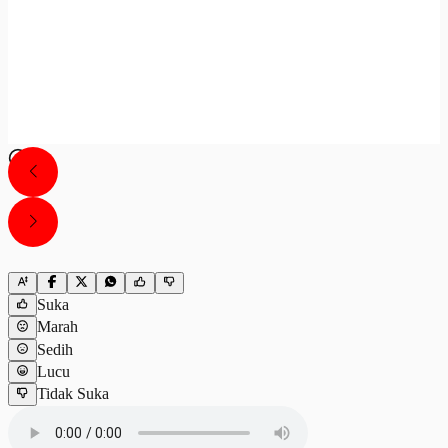
Suka
Marah
Sedih
Lucu
Tidak Suka