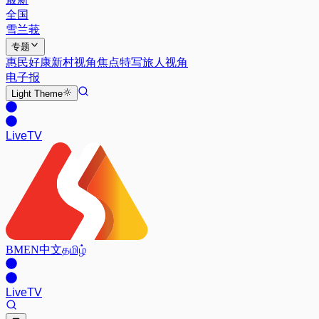
全国
雪兰莪
专题
惠民好康
新村视角
焦点特写
旅人视角
电子报
Light
Theme
Live
TV
BM
EN
中文
தமிழ்
Live
TV