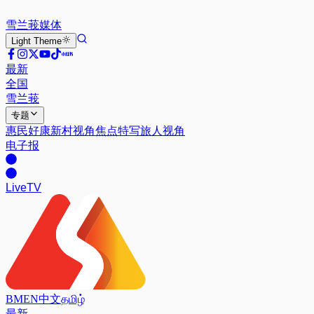
雪兰莪
媒体
Light
Theme
最新
全国
雪兰莪
专题
惠民好康
新村视角
焦点特写
旅人视角
电子报
Live
TV
BM
EN
中文
தமிழ்
最新