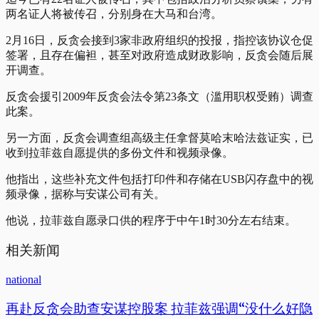
两名证人将被传召，分别身在大马和台湾。
2月16日，反贪会接到3家非政府组织的投报，指控该协议仓促
签署，且存在偏袒，甚至对政府造成财政影响，反贪会随后展
开调查。
反贪会援引2009年反贪会法令第23条文（滥用职权受贿）调查
此案。
另一方面，反贪会调查组高级主任拿督莫哈末哈法兹证实，已
收到拉菲兹自愿提供的多份文件和视频录像。
他指出，这些补充文件包括打印件和存储在USB闪存盘中的视
频录像，据称与安谋公司有关。
他说，拉菲兹自愿录口供的程序于中午1时30分左右结束。
相关新闻
national
再赴反贪会助查安谋控股案 拉菲兹强调“没什么好隐