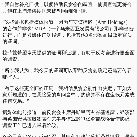
“我自愿补充口供，以便协助反贪会的调查，使调查能更符合
其他在上周录供期间未被盘问到的证据。
“这些证据包括媒体报道，因为与安谋控股（Arm Holdings）
的合作并非像1MDB（一个马来西亚发展有限公司）那样秘密
进行，而是被媒体广泛报道，包括其他3名涉案高级政府官员
的证词。”
拉菲兹希望今天提供的证词和证据，有助于反贪会进行更全面
的调查。
“所以我认为，我今天的证词可以帮助反贪会确定还需要传召
哪些人。
“有了这些更全面的证词，我相信反贪会能作出决定，正如大
家所知道的，在我接受的盘问当中，的确并不存在金钱元素或
任何交易。”
据媒体此前报道，前反贪会主席丹斯里阿占峇基透露，经济部
与英国安谋控股签署有关半导体业的11亿令吉战略合作协议，
调查工作已进入最后阶段。
迄今已有22名证人被传召，其中包括政治分析员蔡镇燊，另有