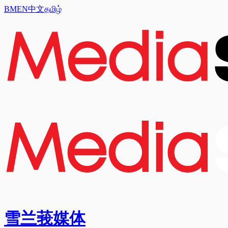
BM
EN
中文
தமிழ்
雪兰莪媒体