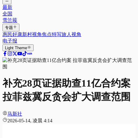
最新
全国
雪兰莪
专题
惠民好康
新村视角
焦点特写
旅人视角
电子报
Light
Theme
补充28页证据助查11亿合约案
拉菲兹冀反贪会扩大调查范围
马新社
2026-05-14, 凌晨 4:14