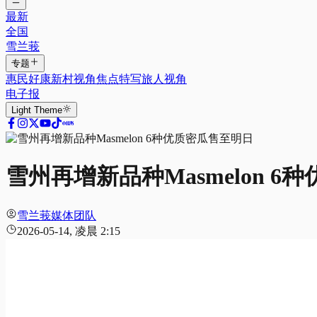
最新
全国
雪兰莪
专题
惠民好康
新村视角
焦点特写
旅人视角
电子报
Light
Theme
雪州再增新品种Masmelon 
雪兰莪媒体团队
2026-05-14, 凌晨 2:15