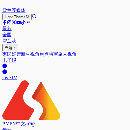
雪兰莪
媒体
Light
Theme
最新
全国
雪兰莪
专题
惠民好康
新村视角
焦点特写
旅人视角
电子报
Live
TV
BM
EN
中文
தமிழ்
最新