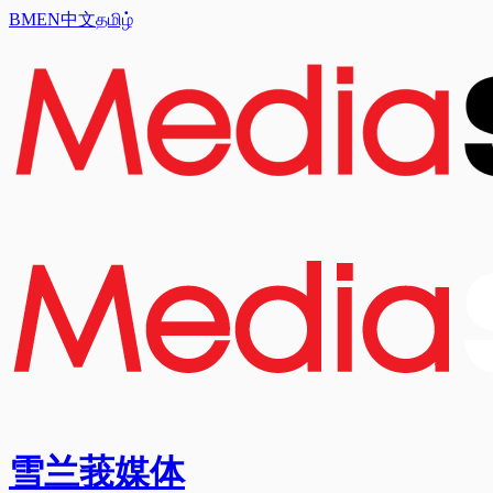
BM
EN
中文
தமிழ்
雪兰莪媒体