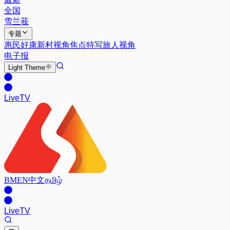
全国
雪兰莪
专题
惠民好康
新村视角
焦点特写
旅人视角
电子报
Light
Theme
Live
TV
BM
EN
中文
தமிழ்
Live
TV