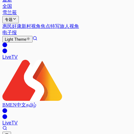
全国
雪兰莪
专题
惠民好康
新村视角
焦点特写
旅人视角
电子报
Light
Theme
Live
TV
BM
EN
中文
தமிழ்
Live
TV