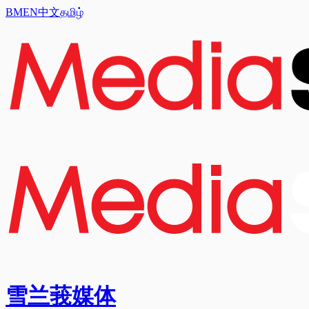
BM
EN
中文
தமிழ்
雪兰莪媒体