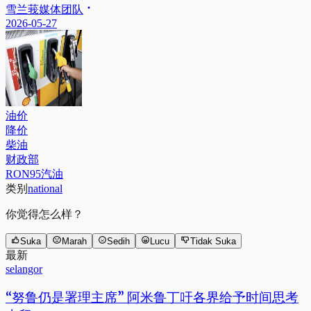
雪兰莪媒体团队
2026-05-27
油价
降价
柴油
财政部
RON95汽油
类别
national
你觉得怎么样？
Suka
Marah
Sedih
Lucu
Tidak Suka
最新
selangor
“努鲁仍是署理主席” 阿米鲁丁吁各界给予时间思考