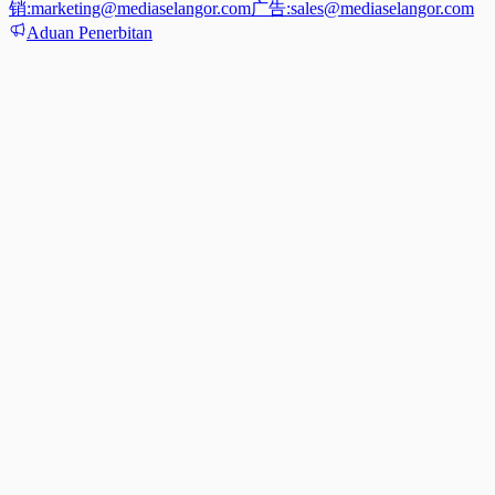
销:
marketing@mediaselangor.com
广告:
sales@mediaselangor.com
Aduan Penerbitan