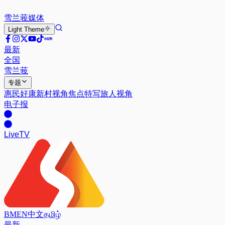
雪兰莪
媒体
Light
Theme
最新
全国
雪兰莪
专题
惠民好康
新村视角
焦点特写
旅人视角
电子报
Live
TV
BM
EN
中文
தமிழ்
最新