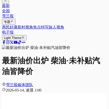
最新
全国
雪兰莪
专题
惠民好康
新村视角
焦点特写
旅人视角
电子报
Light
Theme
最新油价出炉 柴油·未补贴汽
油皆降价
雪兰莪媒体团队
2026-05-14, 凌晨 1:00