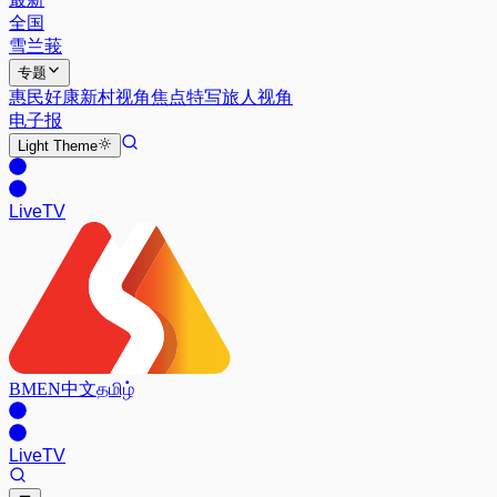
全国
雪兰莪
专题
惠民好康
新村视角
焦点特写
旅人视角
电子报
Light
Theme
Live
TV
BM
EN
中文
தமிழ்
Live
TV