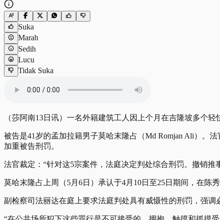
Suka
Marah
Sedih
Lucu
Tidak Suka
（莎阿南13日讯）一名外籍建筑工人因上个月在吉隆坡多个轻快
被告是41岁的孟加拉籍男子莫哈末隆占（Md Romjan Ali）。法
加重被告刑罚。
法官裁定：“针对这5宗案件，法庭决定判处综合刑罚。撤销推事
莫哈末隆占上周（5月6日）承认于4月10日至25日期间，在
副检察司法丽达在庭上要求法庭判处具有威慑性的刑罚，强调
“在公共场所犯下这些罪行是不可接受的。拥抱、触摸和抓摸受