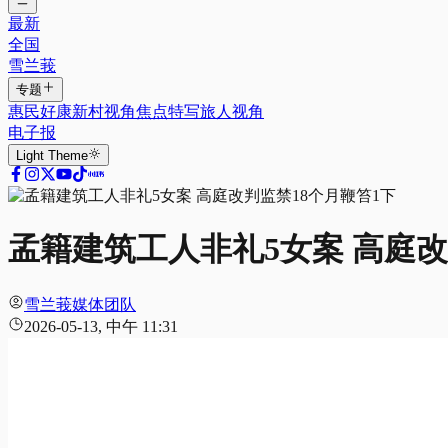
最新
全国
雪兰莪
专题
惠民好康
新村视角
焦点特写
旅人视角
电子报
Light
Theme
孟籍建筑工人非礼5女案 高庭改
雪兰莪媒体团队
2026-05-13, 中午 11:31