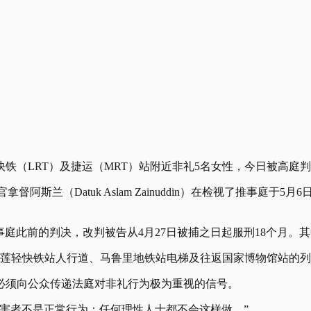
铁（LRT）及捷运（MRT）站附近非礼5名女性，今日被高庭判
官拿督阿斯兰（Datuk Aslam Zainuddin）在检视了推事庭
庭此前的判决，改判被告从4月27日被捕之日起服刑18个月。其
陈秀莲轻快铁站人行道、马鲁里地铁站电梯及往返国家博物馆站的列
必须向公众传递法庭对非礼行为极为重视的信号。
害者不是正常行为；任何理性人士都不会这样做。”