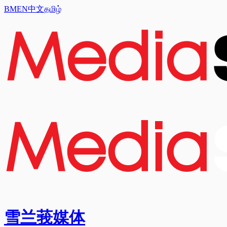
BM
EN
中文
தமிழ்
雪兰莪媒体