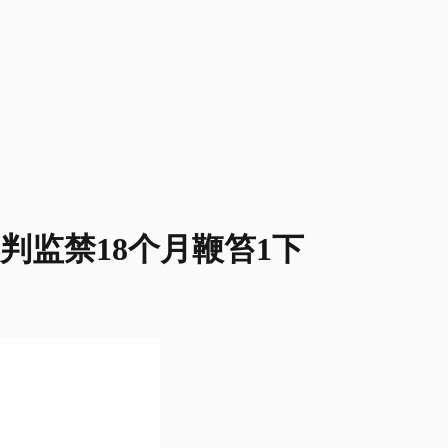
判监禁18个月鞭笞1下