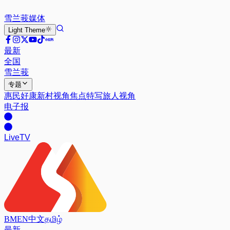
雪兰莪
媒体
Light
Theme
最新
全国
雪兰莪
专题
惠民好康
新村视角
焦点特写
旅人视角
电子报
Live
TV
BM
EN
中文
தமிழ்
最新