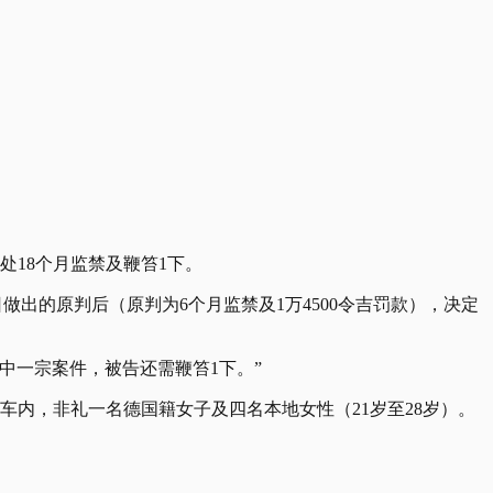
处18个月监禁及鞭笞1下。
于5月6日做出的原判后（原判为6个月监禁及1万4500令吉罚款），决定
中一宗案件，被告还需鞭笞1下。”
车内，非礼一名德国籍女子及四名本地女性（21岁至28岁）。