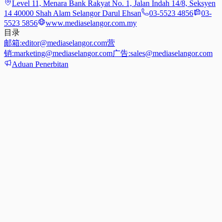
Level 11, Menara Bank Rakyat No. 1, Jalan Indah 14/8, Seksyen
14 40000 Shah Alam Selangor Darul Ehsan
03-5523 4856
03-
5523 5856
www.mediaselangor.com.my
目录
邮箱:
editor@mediaselangor.com
营
销:
marketing@mediaselangor.com
广告:
sales@mediaselangor.com
Aduan Penerbitan