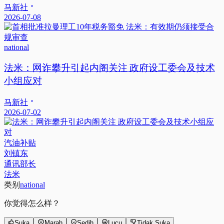
马新社
2026-07-08
national
法米：网诈攀升引起内阁关注 政府设工委会及技术
小组应对
马新社
2026-07-02
汽油补贴
刘镇东
通讯部长
法米
类别
national
你觉得怎么样？
Suka
Marah
Sedih
Lucu
Tidak Suka