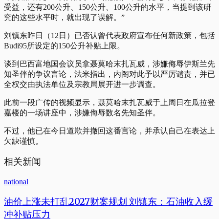
受益，还有200公升、150公升、100公升的水平，当提到该研
究的这些水平时，就出现了误解。”
刘镇东昨日（12日）已否认曾代表政府宣布任何新政策，包括
Budi95所设定的150公升补贴上限。
谈到巴西富地国会议员拿聂莫哈末扎瓦威，涉嫌侮辱伊斯兰先
知圣伴的争议言论，法米指出，内阁对此予以严厉谴责，并已
全权交由执法单位及宗教局展开进一步调查。
此前一段广传的视频显示，聂莫哈末扎瓦威于上周日在瓜拉登
嘉楼的一场讲座中，涉嫌侮辱数名先知圣伴。
不过，他已在今日道歉并撤回这番言论，并承认自己在表达上
欠缺谨慎。
相关新闻
national
油价上涨未打乱2027财案规划 刘镇东：石油收入缓
冲补贴压力