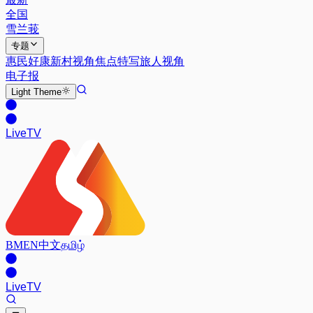
全国
雪兰莪
专题
惠民好康
新村视角
焦点特写
旅人视角
电子报
Light
Theme
Live
TV
BM
EN
中文
தமிழ்
Live
TV