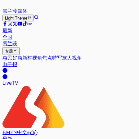
雪兰莪
媒体
Light
Theme
最新
全国
雪兰莪
专题
惠民好康
新村视角
焦点特写
旅人视角
电子报
Live
TV
BM
EN
中文
தமிழ்
最新