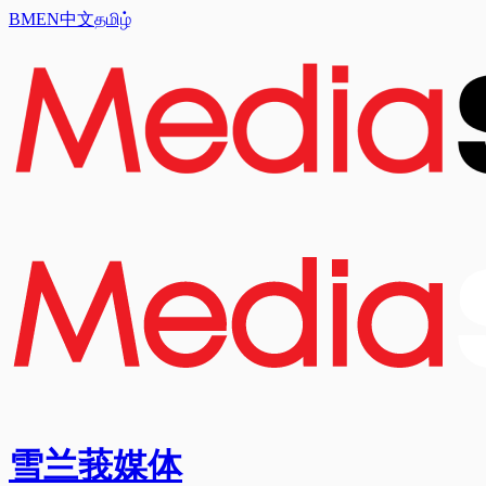
BM
EN
中文
தமிழ்
雪兰莪媒体