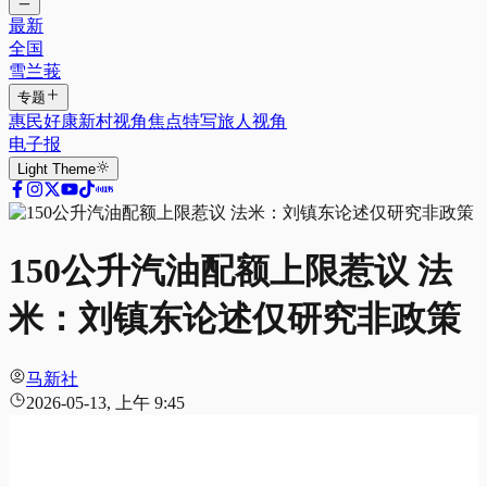
最新
全国
雪兰莪
专题
惠民好康
新村视角
焦点特写
旅人视角
电子报
Light
Theme
150公升汽油配额上限惹议 法
米：刘镇东论述仅研究非政策
马新社
2026-05-13, 上午 9:45