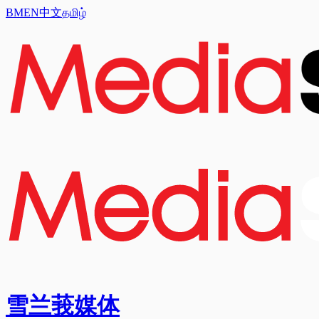
BM
EN
中文
தமிழ்
雪兰莪媒体