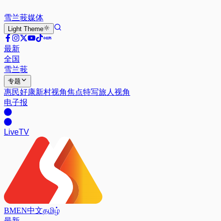
雪兰莪
媒体
Light
Theme
最新
全国
雪兰莪
专题
惠民好康
新村视角
焦点特写
旅人视角
电子报
Live
TV
BM
EN
中文
தமிழ்
最新