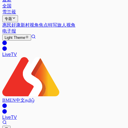
全国
雪兰莪
专题
惠民好康
新村视角
焦点特写
旅人视角
电子报
Light
Theme
Live
TV
BM
EN
中文
தமிழ்
Live
TV