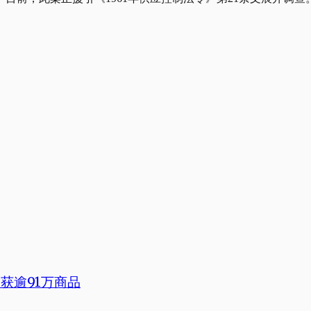
获逾91万商品