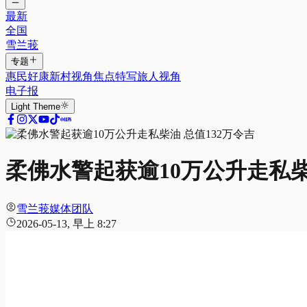
最新
全国
雪兰莪
专题
惠民好康
新村视角
焦点特写
旅人视角
电子报
Light
Theme
柔佛水警起获逾10万公升走私柴
雪兰莪媒体团队
2026-05-13, 早上 8:27