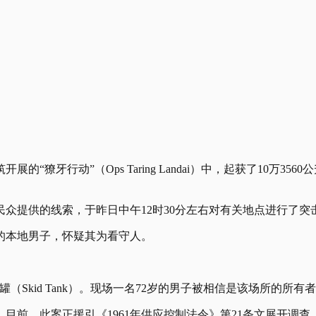
獠牙行动”（Ops Taring Landai）中，起获了10万35
众提供的线索，于昨日中午12时30分左右对有关地点进行了突
的本地男子，怀疑其为看守人。
（Skid Tank）。现场一名72岁的男子被相信是该场所的所
目前，此案正援引《1961年供应控制法令》第21条文展开调查