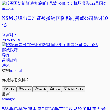
national
NSM导弹出口准证被撤销 国防部向挪威公司追讨10
亿
马新社
2026-05-19
挪威政府
导弹
昌明政府
法米
类别
national
你觉得怎么样？
Suka
Marah
Sedih
Lucu
Tidak Suka
最新
selangor
“努鲁仍是署理主席” 阿米鲁丁吁各界给予时间思考