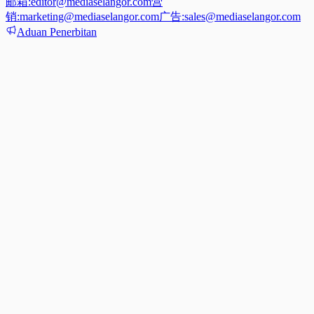
邮箱:
editor@mediaselangor.com
营
销:
marketing@mediaselangor.com
广告:
sales@mediaselangor.com
Aduan Penerbitan