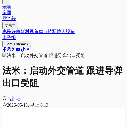
最新
全国
雪兰莪
专题
惠民好康
新村视角
焦点特写
旅人视角
电子报
Light
Theme
法米：启动外交管道 跟进导弹
出口受阻
马新社
2026-05-13, 早上 8:19