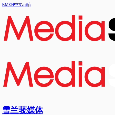
BM
EN
中文
தமிழ்
雪兰莪媒体