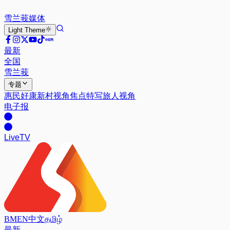
雪兰莪
媒体
Light
Theme
最新
全国
雪兰莪
专题
惠民好康
新村视角
焦点特写
旅人视角
电子报
Live
TV
BM
EN
中文
தமிழ்
最新