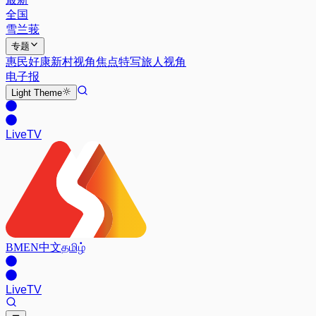
全国
雪兰莪
专题
惠民好康
新村视角
焦点特写
旅人视角
电子报
Light
Theme
Live
TV
BM
EN
中文
தமிழ்
Live
TV