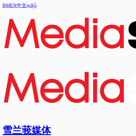
BM
EN
中文
தமிழ்
雪兰莪媒体