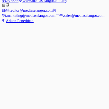
5523 5856
www.mediaselangor.com.my
目录
邮箱:
editor@mediaselangor.com
营
销:
marketing@mediaselangor.com
广告:
sales@mediaselangor.com
Aduan Penerbitan