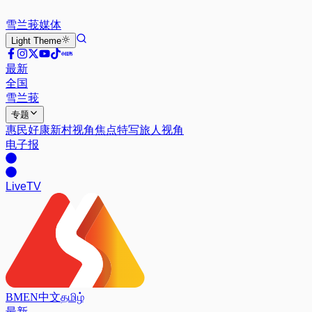
雪兰莪
媒体
Light
Theme
最新
全国
雪兰莪
专题
惠民好康
新村视角
焦点特写
旅人视角
电子报
Live
TV
BM
EN
中文
தமிழ்
最新