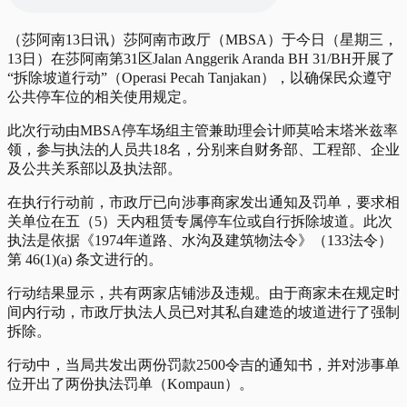
（莎阿南13日讯）莎阿南市政厅（MBSA）于今日（星期三，
13日）在莎阿南第31区Jalan Anggerik Aranda BH 31/BH开展了
“拆除坡道行动”（Operasi Pecah Tanjakan），以确保民众遵守
公共停车位的相关使用规定。
此次行动由MBSA停车场组主管兼助理会计师莫哈末塔米兹率
领，参与执法的人员共18名，分别来自财务部、工程部、企业
及公共关系部以及执法部。
在执行行动前，市政厅已向涉事商家发出通知及罚单，要求相
关单位在五（5）天内租赁专属停车位或自行拆除坡道。此次
执法是依据《1974年道路、水沟及建筑物法令》（133法令）
第 46(1)(a) 条文进行的。
行动结果显示，共有两家店铺涉及违规。由于商家未在规定时
间内行动，市政厅执法人员已对其私自建造的坡道进行了强制
拆除。
行动中，当局共发出两份罚款2500令吉的通知书，并对涉事单
位开出了两份执法罚单（Kompaun）。