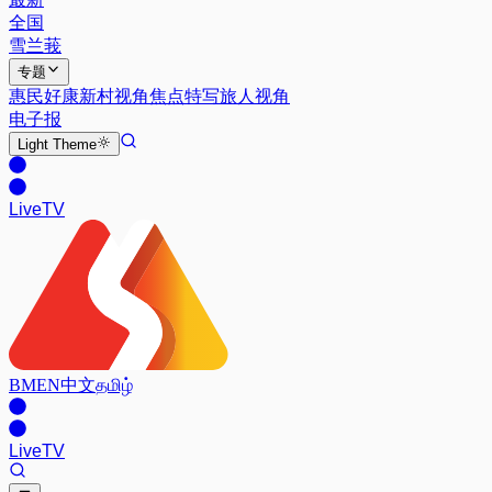
全国
雪兰莪
专题
惠民好康
新村视角
焦点特写
旅人视角
电子报
Light
Theme
Live
TV
BM
EN
中文
தமிழ்
Live
TV