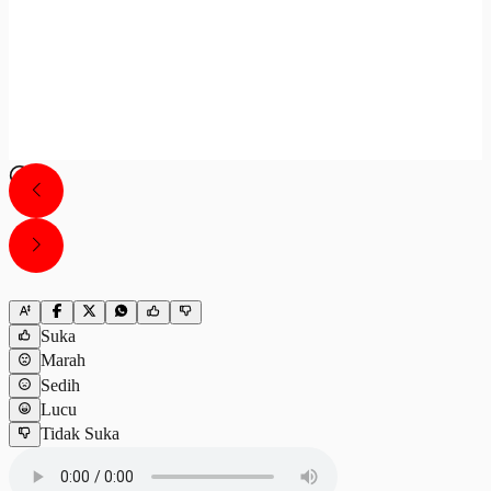
Suka
Marah
Sedih
Lucu
Tidak Suka