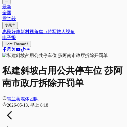
最新
全国
雪兰莪
专题
惠民好康
新村视角
焦点特写
旅人视角
电子报
Light
Theme
私建斜坡占用公共停车位 莎阿
南市政厅拆除开罚单
雪兰莪媒体团队
2026-05-13, 早上 8:18