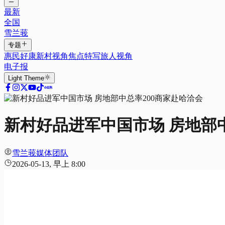
最新
全国
雪兰莪
专题
惠民好康
新村视角
焦点特写
旅人视角
电子报
Light
Theme
新村好品进军中国市场 房地部中
雪兰莪媒体团队
2026-05-13, 早上 8:00