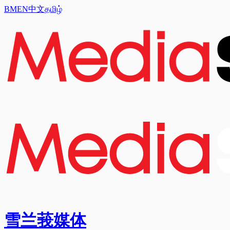
BM
EN
中文
தமிழ்
雪兰莪媒体