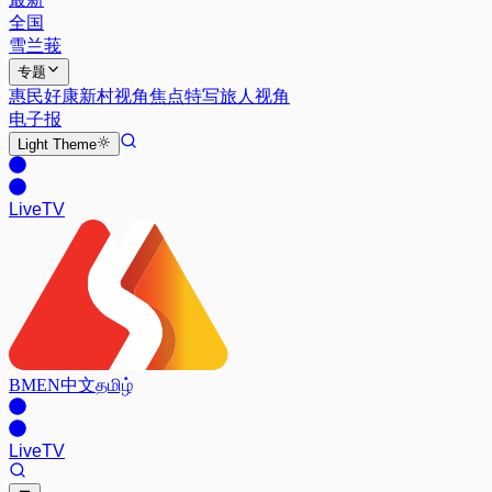
全国
雪兰莪
专题
惠民好康
新村视角
焦点特写
旅人视角
电子报
Light
Theme
Live
TV
BM
EN
中文
தமிழ்
Live
TV