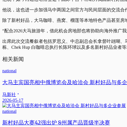
他说，这也进一步加强马中两国之间官方与民间层面的交流合
除了新村好品，大马咖啡、燕窝、榴莲等本地特色产品甚至房
“配合2026大马旅游年，借此机会房地部也将协助向海外推广
出席此次交流餐叙者包括罗思义、中总副总会长拿督叶翃瑚、马中文
栋、Chek Hup 白咖啡总执行长陈环球以及多名新村好品业者
相关新闻
national
大马主宾国亮相中俄博览会及哈洽会 新村好品与多
马新社
2026-05-17
national
新村好品大赛42强出炉 8州属产品晋级半决赛