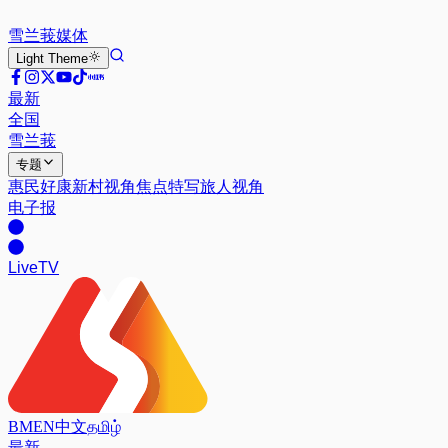
雪兰莪
媒体
Light
Theme
最新
全国
雪兰莪
专题
惠民好康
新村视角
焦点特写
旅人视角
电子报
Live
TV
BM
EN
中文
தமிழ்
最新