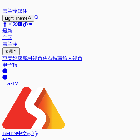
雪兰莪
媒体
Light
Theme
最新
全国
雪兰莪
专题
惠民好康
新村视角
焦点特写
旅人视角
电子报
Live
TV
BM
EN
中文
தமிழ்
最新