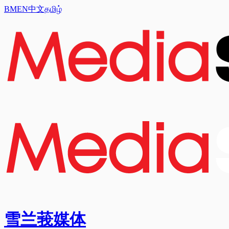
BM
EN
中文
தமிழ்
雪兰莪媒体