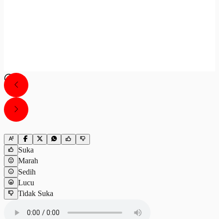
Suka
Marah
Sedih
Lucu
Tidak Suka