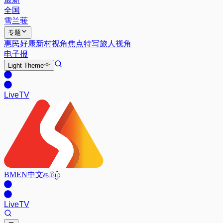
全国
雪兰莪
专题
惠民好康
新村视角
焦点特写
旅人视角
电子报
Light
Theme
Live
TV
BM
EN
中文
தமிழ்
Live
TV