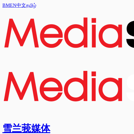
BM
EN
中文
தமிழ்
雪兰莪媒体