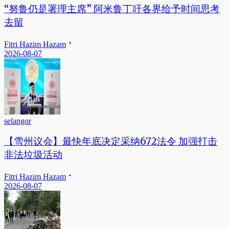
“努鲁仍是署理主席” 阿米鲁丁吁各界给予时间思考
去留
Fitri Hazim Hazam
2026-08-07
selangor
【雪州议会】最快年底决定采纳672法令 加强打击
非法垃圾活动
Fitri Hazim Hazam
2026-08-07