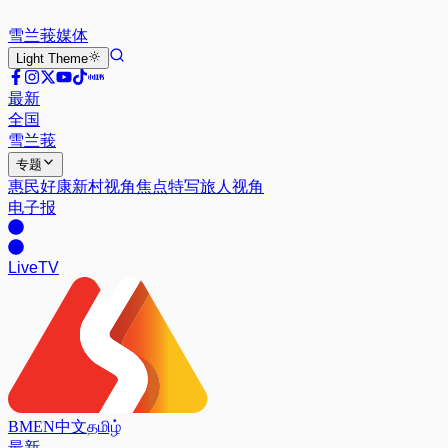
雪兰莪
媒体
Light
Theme
最新
全国
雪兰莪
专题
惠民好康
新村视角
焦点特写
旅人视角
电子报
Live
TV
BM
EN
中文
தமிழ்
最新