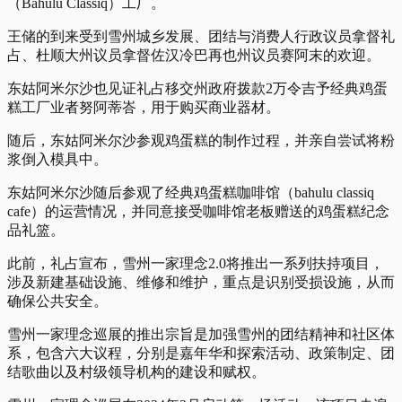
（Bahulu Classiq）工厂。
王储的到来受到雪州城乡发展、团结与消费人行政议员拿督礼
占、杜顺大州议员拿督佐汉冷巴再也州议员赛阿末的欢迎。
东姑阿米尔沙也见证礼占移交州政府拨款2万令吉予经典鸡蛋
糕工厂业者努阿蒂峇，用于购买商业器材。
随后，东姑阿米尔沙参观鸡蛋糕的制作过程，并亲自尝试将粉
浆倒入模具中。
东姑阿米尔沙随后参观了经典鸡蛋糕咖啡馆（bahulu classiq
cafe）的运营情况，并同意接受咖啡馆老板赠送的鸡蛋糕纪念
品礼篮。
此前，礼占宣布，雪州一家理念2.0将推出一系列扶持项目，
涉及新建基础设施、维修和维护，重点是识别受损设施，从而
确保公共安全。
雪州一家理念巡展的推出宗旨是加强雪州的团结精神和社区体
系，包含六大议程，分别是嘉年华和探索活动、政策制定、团
结歌曲以及村级领导机构的建设和赋权。