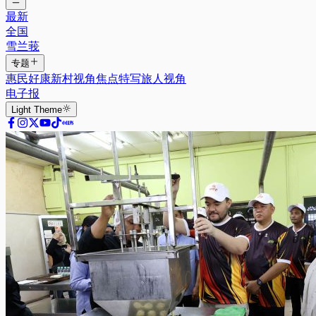
最新
全国
雪兰莪
专题
惠民好康
新村视角
焦点特写
旅人视角
电子报
Light
Theme