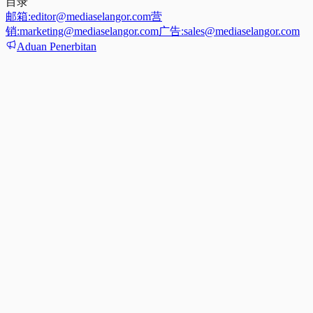
目录
邮箱:
editor@mediaselangor.com
营
销:
marketing@mediaselangor.com
广告:
sales@mediaselangor.com
Aduan Penerbitan