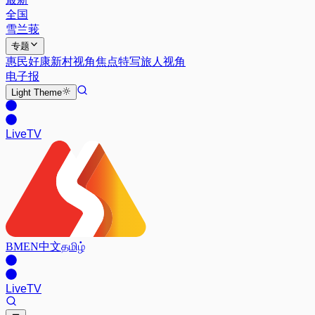
全国
雪兰莪
专题
惠民好康
新村视角
焦点特写
旅人视角
电子报
Light
Theme
Live
TV
BM
EN
中文
தமிழ்
Live
TV