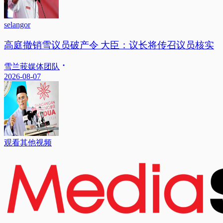
selangor
高庭撤销雪议员破产令 大臣：议长将传召议员核实
雪兰莪媒体团队
2026-08-07
观看其他视频