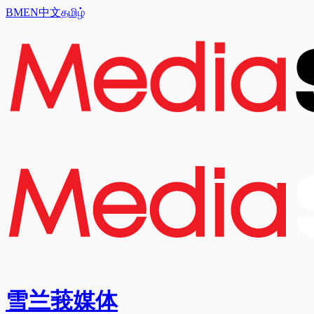
BM
EN
中文
தமிழ்
雪兰莪媒体