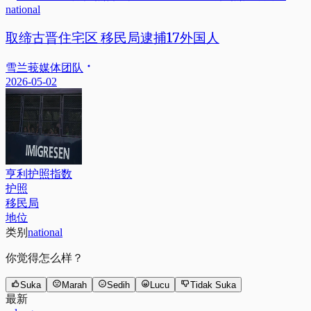
national
取缔古晋住宅区 移民局逮捕17外国人
雪兰莪媒体团队
2026-05-02
亨利护照指数
护照
移民局
地位
类别
national
你觉得怎么样？
Suka
Marah
Sedih
Lucu
Tidak Suka
最新