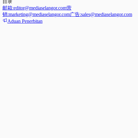
目录
邮箱:
editor@mediaselangor.com
营
销:
marketing@mediaselangor.com
广告:
sales@mediaselangor.com
Aduan Penerbitan