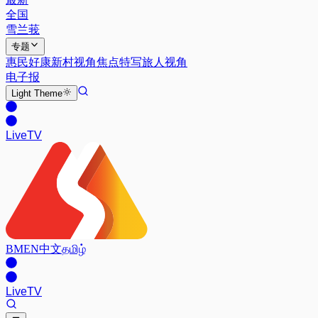
全国
雪兰莪
专题
惠民好康
新村视角
焦点特写
旅人视角
电子报
Light
Theme
Live
TV
BM
EN
中文
தமிழ்
Live
TV