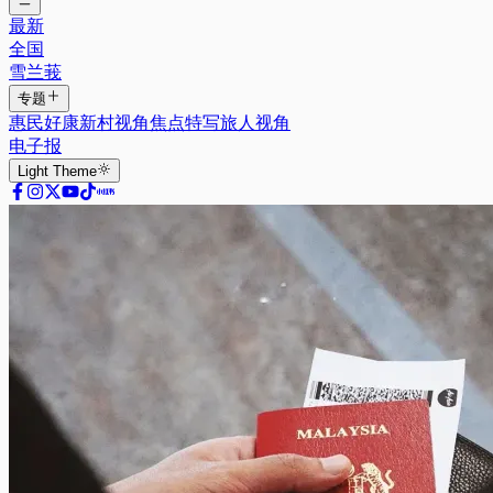
最新
全国
雪兰莪
专题
惠民好康
新村视角
焦点特写
旅人视角
电子报
Light
Theme