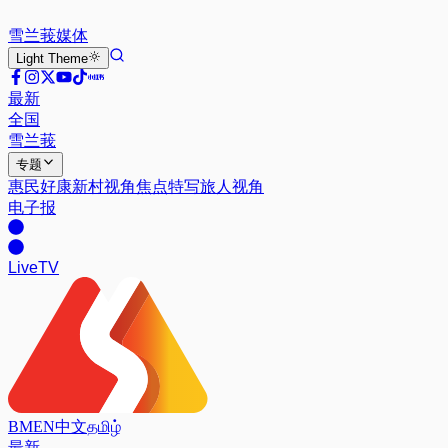
雪兰莪
媒体
Light
Theme
最新
全国
雪兰莪
专题
惠民好康
新村视角
焦点特写
旅人视角
电子报
Live
TV
BM
EN
中文
தமிழ்
最新