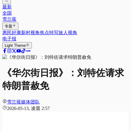
最新
全国
雪兰莪
专题
惠民好康
新村视角
焦点特写
旅人视角
电子报
Light
Theme
《华尔街日报》：刘特佐请求
特朗普赦免
雪兰莪媒体团队
2026-05-13, 凌晨 2:57