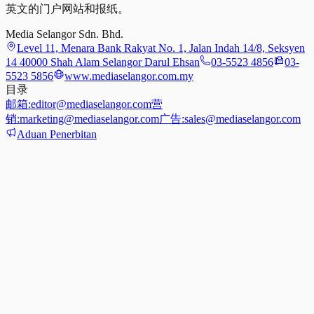
英文的门户网站和报纸。
Media Selangor Sdn. Bhd.
Level 11, Menara Bank Rakyat No. 1, Jalan Indah 14/8, Seksyen
14 40000 Shah Alam Selangor Darul Ehsan
03-5523 4856
03-
5523 5856
www.mediaselangor.com.my
目录
邮箱:
editor@mediaselangor.com
营
销:
marketing@mediaselangor.com
广告:
sales@mediaselangor.com
Aduan Penerbitan