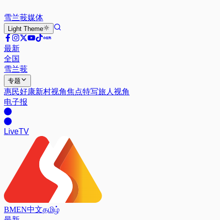
雪兰莪
媒体
Light
Theme
最新
全国
雪兰莪
专题
惠民好康
新村视角
焦点特写
旅人视角
电子报
Live
TV
BM
EN
中文
தமிழ்
最新