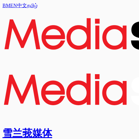
BM
EN
中文
தமிழ்
雪兰莪媒体