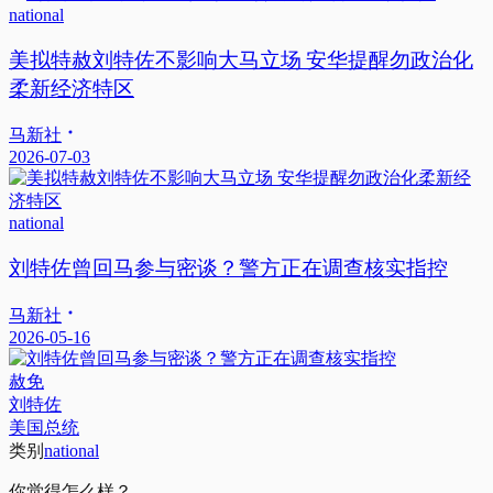
national
美拟特赦刘特佐不影响大马立场 安华提醒勿政治化
柔新经济特区
马新社
2026-07-03
national
刘特佐曾回马参与密谈？警方正在调查核实指控
马新社
2026-05-16
赦免
刘特佐
美国总统
类别
national
你觉得怎么样？