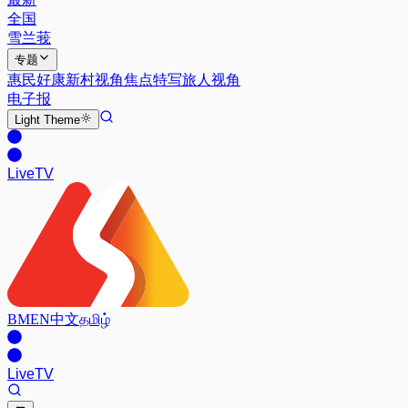
全国
雪兰莪
专题
惠民好康
新村视角
焦点特写
旅人视角
电子报
Light
Theme
Live
TV
BM
EN
中文
தமிழ்
Live
TV