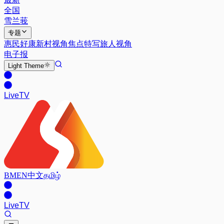
全国
雪兰莪
专题
惠民好康
新村视角
焦点特写
旅人视角
电子报
Light
Theme
Live
TV
BM
EN
中文
தமிழ்
Live
TV