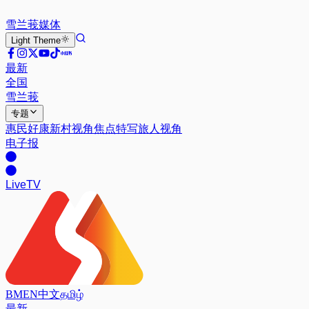
雪兰莪
媒体
Light
Theme
最新
全国
雪兰莪
专题
惠民好康
新村视角
焦点特写
旅人视角
电子报
Live
TV
BM
EN
中文
தமிழ்
最新