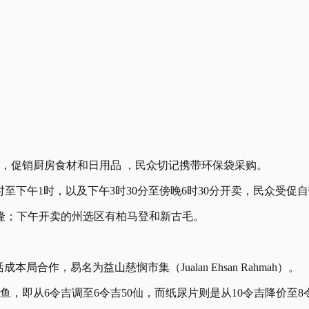
区，促销厨房食材和日用品 ，民众切记携带环保袋采购。
时至下午1时，以及下午3时30分至傍晚6时30分开卖，民众受促
隆；下午开卖的州选区有柏马登和新古毛。
作，易名为益山慈悯市集（Jualan Ehsan Rahmah）。
鱼，即从6令吉调至6令吉50仙，而纸尿片则是从10令吉降价至