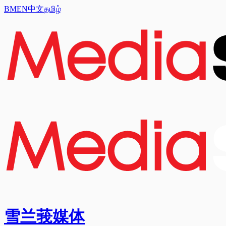
BM
EN
中文
தமிழ்
雪兰莪媒体