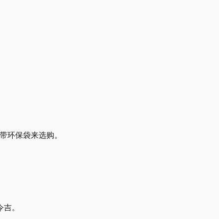
自带环保袋来选购。
8令吉。