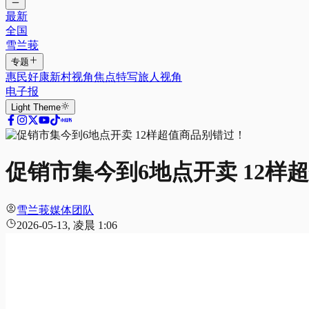
最新
全国
雪兰莪
专题
惠民好康
新村视角
焦点特写
旅人视角
电子报
Light
Theme
促销市集今到6地点开卖 12样
雪兰莪媒体团队
2026-05-13, 凌晨 1:06