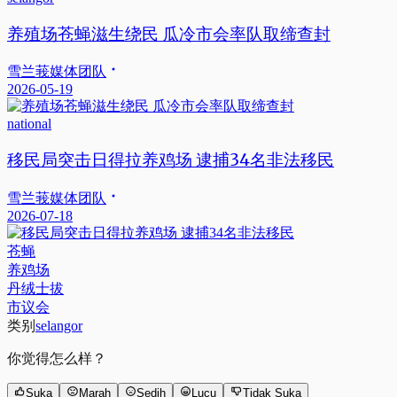
养殖场苍蝇滋生绕民 瓜冷市会率队取缔查封
雪兰莪媒体团队
2026-05-19
national
移民局突击日得拉养鸡场 逮捕34名非法移民
雪兰莪媒体团队
2026-07-18
苍蝇
养鸡场
丹绒士拔
市议会
类别
selangor
你觉得怎么样？
Suka
Marah
Sedih
Lucu
Tidak Suka