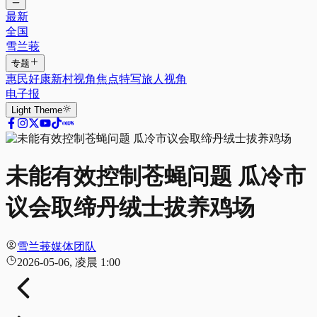
最新
全国
雪兰莪
专题
惠民好康
新村视角
焦点特写
旅人视角
电子报
Light
Theme
未能有效控制苍蝇问题 瓜冷市
议会取缔丹绒士拔养鸡场
雪兰莪媒体团队
2026-05-06, 凌晨 1:00