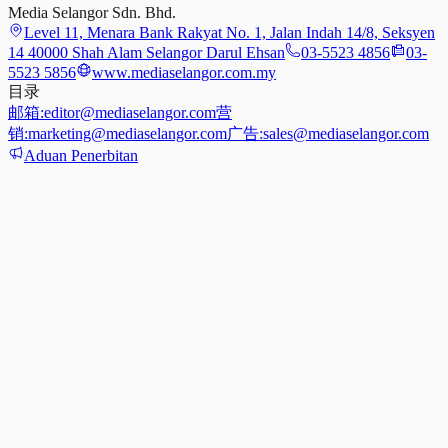
Media Selangor Sdn. Bhd.
Level 11, Menara Bank Rakyat No. 1, Jalan Indah 14/8, Seksyen
14 40000 Shah Alam Selangor Darul Ehsan
03-5523 4856
03-
5523 5856
www.mediaselangor.com.my
目录
邮箱:
editor@mediaselangor.com
营
销:
marketing@mediaselangor.com
广告:
sales@mediaselangor.com
Aduan Penerbitan