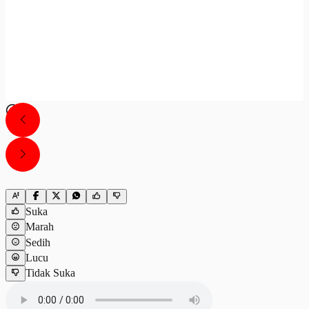
Suka
Marah
Sedih
Lucu
Tidak Suka