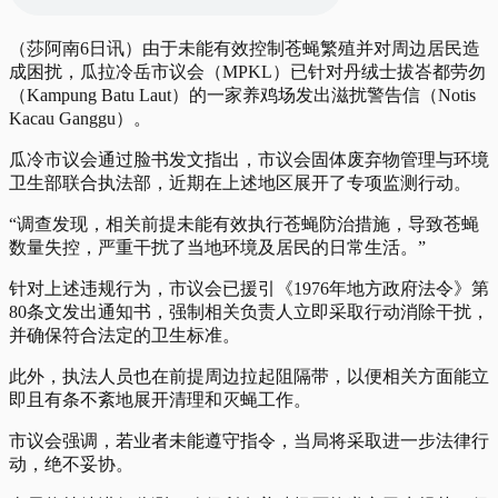
（莎阿南6日讯）由于未能有效控制苍蝇繁殖并对周边居民造
成困扰，瓜拉冷岳市议会（MPKL）已针对丹绒士拔峇都劳勿
（Kampung Batu Laut）的一家养鸡场发出滋扰警告信（Notis
Kacau Ganggu）。
瓜冷市议会通过脸书发文指出，市议会固体废弃物管理与环境
卫生部联合执法部，近期在上述地区展开了专项监测行动。
“调查发现，相关前提未能有效执行苍蝇防治措施，导致苍蝇
数量失控，严重干扰了当地环境及居民的日常生活。”
针对上述违规行为，市议会已援引《1976年地方政府法令》第
80条文发出通知书，强制相关负责人立即采取行动消除干扰，
并确保符合法定的卫生标准。
此外，执法人员也在前提周边拉起阻隔带，以便相关方面能立
即且有条不紊地展开清理和灭蝇工作。
市议会强调，若业者未能遵守指令，当局将采取进一步法律行
动，绝不妥协。