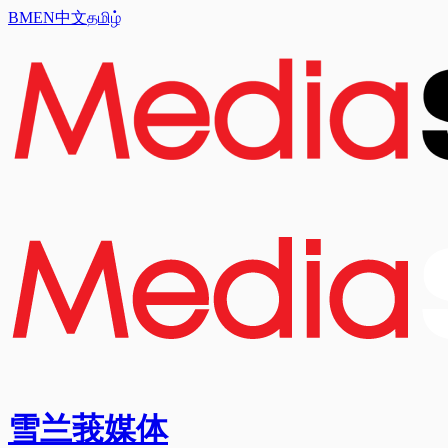
BM
EN
中文
தமிழ்
雪兰莪媒体