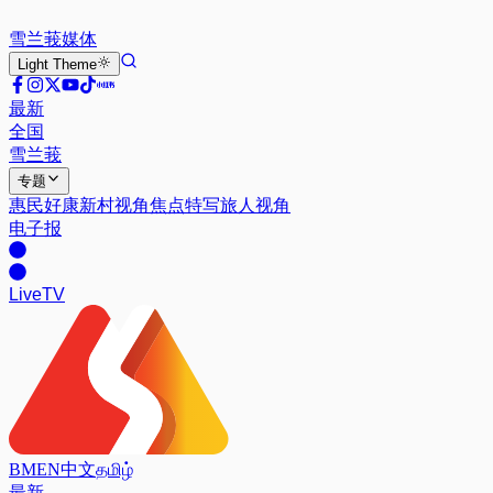
雪兰莪
媒体
Light
Theme
最新
全国
雪兰莪
专题
惠民好康
新村视角
焦点特写
旅人视角
电子报
Live
TV
BM
EN
中文
தமிழ்
最新