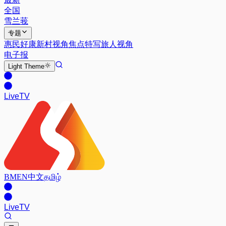
全国
雪兰莪
专题
惠民好康
新村视角
焦点特写
旅人视角
电子报
Light
Theme
Live
TV
BM
EN
中文
தமிழ்
Live
TV