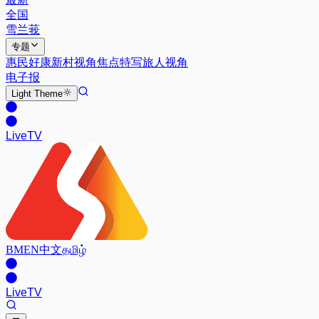
全国
雪兰莪
专题
惠民好康
新村视角
焦点特写
旅人视角
电子报
Light
Theme
Live
TV
BM
EN
中文
தமிழ்
Live
TV