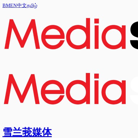
BM
EN
中文
தமிழ்
雪兰莪媒体