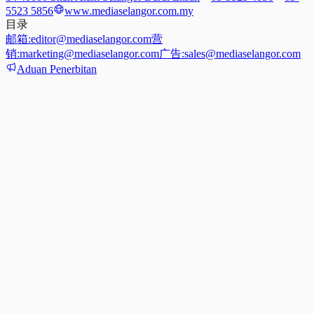
5523 5856
www.mediaselangor.com.my
目录
邮箱:
editor@mediaselangor.com
营
销:
marketing@mediaselangor.com
广告:
sales@mediaselangor.com
Aduan Penerbitan