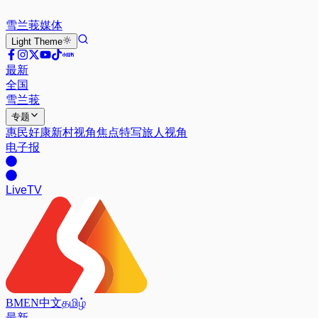
雪兰莪
媒体
Light
Theme
最新
全国
雪兰莪
专题
惠民好康
新村视角
焦点特写
旅人视角
电子报
Live
TV
BM
EN
中文
தமிழ்
最新