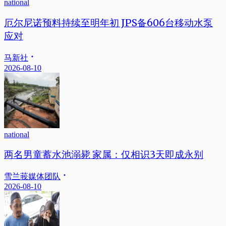
national
厄尔尼诺预料持续至明年初 JPS备606台移动水泵
应对
马新社
2026-08-10
national
两名男童蓄水池溺毙 家属：仅相识3天即成永别
雪兰莪媒体团队
2026-08-10