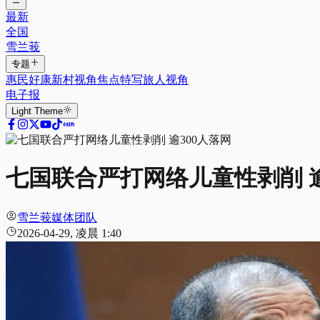
最新
全国
雪兰莪
专题
惠民好康
新村视角
焦点特写
旅人视角
电子报
Light
Theme
七国联合严打网络儿童性剥削 逾
雪兰莪媒体团队
2026-04-29, 凌晨 1:40