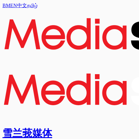
BM
EN
中文
தமிழ்
雪兰莪媒体