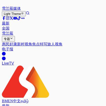
雪兰莪
媒体
Light
Theme
最新
全国
雪兰莪
专题
惠民好康
新村视角
焦点特写
旅人视角
电子报
Live
TV
BM
EN
中文
தமிழ்
最新