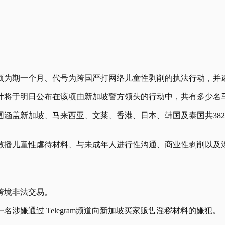
项为期一个月、代号为跨国严打网络儿童性剥削的执法行动，并逮
计将于明日公布在该项由新加坡警方领头的行动中，共有多少名
范围涵盖新加坡、马来西亚、文莱、香港、日本、韩国及泰国共382
有及散播儿童性虐待材料、与未成年人进行性沟通、商业性剥削以
跨境非法交易。
嫌通过 Telegram频道向新加坡买家贩售淫秽材料的嫌犯。