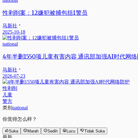
national
性剥削案：12嫌犯被捕包括1警员
马新社
2025-10-18
national
4年半删1550项儿童有害内容 通讯部加强AI时代网
马新社
2026-07-23
性剥削
儿童
警方
类别
national
你觉得怎么样？
Suka
Marah
Sedih
Lucu
Tidak Suka
最新