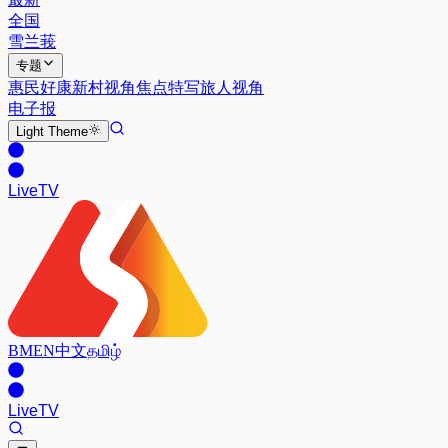
全国
雪兰莪
专题
惠民好康
新村视角
焦点特写
旅人视角
电子报
Light
Theme
Live
TV
BM
EN
中文
தமிழ்
Live
TV