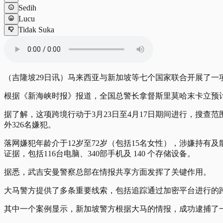
Sedih
Lucu
Tidak Suka
（吉隆坡29日讯）马来西亚与新加坡等七个国家联合开展了一
根据《新海峡时报》报道，全国总警长拿督斯里莫哈末卡立预
据了解，这项跨境行动于3月23日至4月17日期间进行，搜查
外326名嫌犯。
落网嫌犯年龄介于12岁至72岁（包括15名女性），涉嫌持
证据，包括116台电脑、340部手机及 140 个存储设备。
据悉，武吉安曼警察总部在情报共享方面发挥了关键作用。
大马警方提供了多条重要线索，包括追踪通过加密平台进行的
其中一个案例显示，新加坡警方根据大马的情报，成功逮捕了一名涉