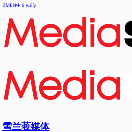
BM
EN
中文
தமிழ்
雪兰莪媒体