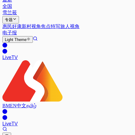
全国
雪兰莪
专题
惠民好康
新村视角
焦点特写
旅人视角
电子报
Light
Theme
Live
TV
BM
EN
中文
தமிழ்
Live
TV