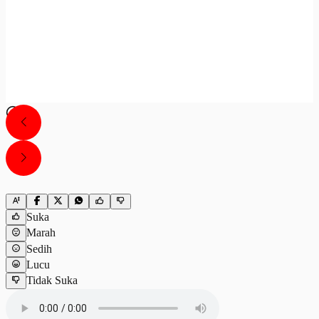
Suka
Marah
Sedih
Lucu
Tidak Suka