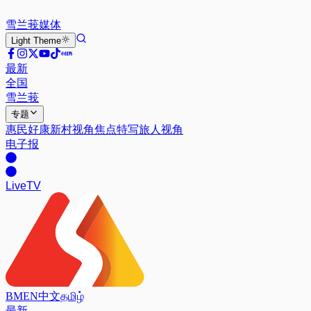
雪兰莪
媒体
Light
Theme
最新
全国
雪兰莪
专题
惠民好康
新村视角
焦点特写
旅人视角
电子报
Live
TV
BM
EN
中文
தமிழ்
最新