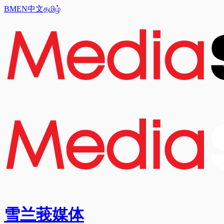
BM
EN
中文
தமிழ்
雪兰莪媒体