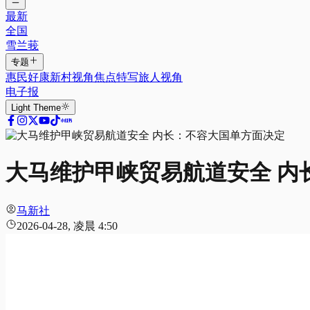
最新
全国
雪兰莪
专题
惠民好康
新村视角
焦点特写
旅人视角
电子报
Light
Theme
大马维护甲峡贸易航道安全 内
马新社
2026-04-28, 凌晨 4:50