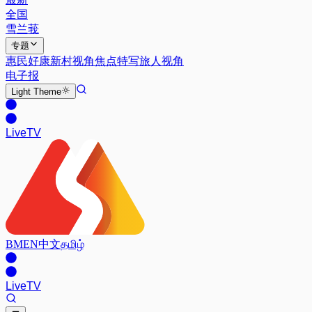
全国
雪兰莪
专题
惠民好康
新村视角
焦点特写
旅人视角
电子报
Light
Theme
Live
TV
BM
EN
中文
தமிழ்
Live
TV