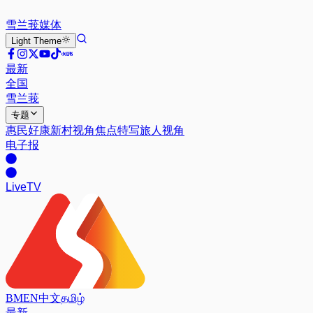
雪兰莪
媒体
Light
Theme
最新
全国
雪兰莪
专题
惠民好康
新村视角
焦点特写
旅人视角
电子报
Live
TV
BM
EN
中文
தமிழ்
最新