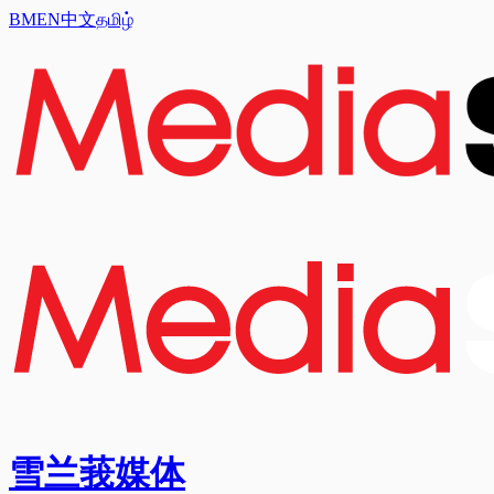
BM
EN
中文
தமிழ்
雪兰莪媒体