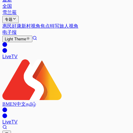
全国
雪兰莪
专题
惠民好康
新村视角
焦点特写
旅人视角
电子报
Light
Theme
Live
TV
BM
EN
中文
தமிழ்
Live
TV