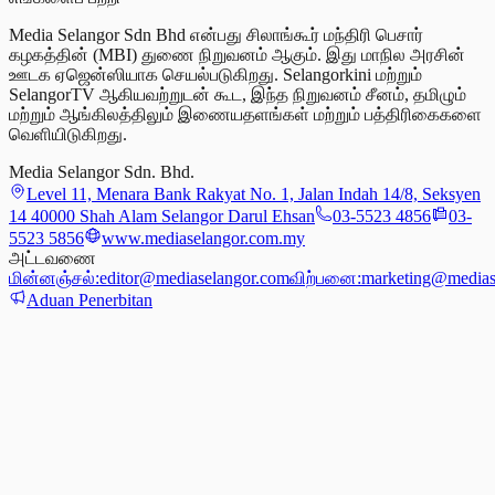
Media Selangor Sdn Bhd என்பது சிலாங்கூர் மந்திரி பெசார்
கழகத்தின் (MBI) துணை நிறுவனம் ஆகும். இது மாநில அரசின்
ஊடக ஏஜென்ஸியாக செயல்படுகிறது. Selangorkini மற்றும்
SelangorTV ஆகியவற்றுடன் கூட, இந்த நிறுவனம் சீனம், தமிழும்
மற்றும் ஆங்கிலத்திலும் இணையதளங்கள் மற்றும் பத்திரிகைகளை
வெளியிடுகிறது.
Media Selangor Sdn. Bhd.
Level 11, Menara Bank Rakyat No. 1, Jalan Indah 14/8, Seksyen
14 40000 Shah Alam Selangor Darul Ehsan
03-5523 4856
03-
5523 5856
www.mediaselangor.com.my
அட்டவணை
மின்னஞ்சல்:
editor@mediaselangor.com
விற்பனை:
marketing@medias
Aduan Penerbitan