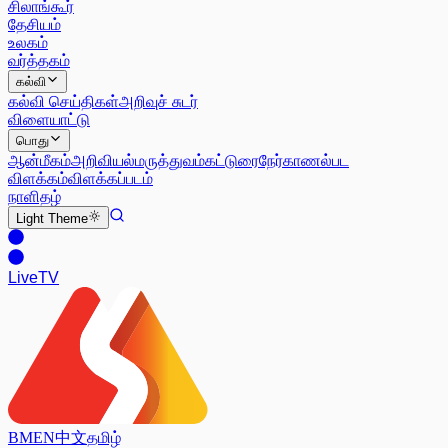
சிலாங்கூர்
தேசியம்
உலகம்
வர்த்தகம்
கல்வி
கல்வி செய்திகள்
அறிவுச் சுடர்
விளையாட்டு
பொது
ஆன்மீகம்
அறிவியல்
மருத்துவம்
கட்டுரை
நேர்காணல்
பட
விளக்கம்
விளக்கப்படம்
நாளிதழ்
Light
Theme
Live
TV
BM
EN
中文
தமிழ்