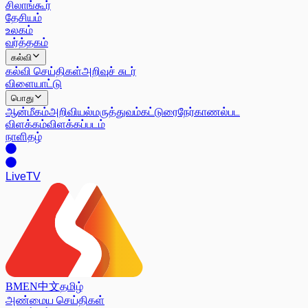
சிலாங்கூர்
தேசியம்
உலகம்
வர்த்தகம்
கல்வி
கல்வி செய்திகள்
அறிவுச் சுடர்
விளையாட்டு
பொது
ஆன்மீகம்
அறிவியல்
மருத்துவம்
கட்டுரை
நேர்காணல்
பட
விளக்கம்
விளக்கப்படம்
நாளிதழ்
Live
TV
BM
EN
中文
தமிழ்
அண்மைய செய்திகள்