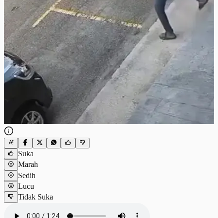
Suka
Marah
Sedih
Lucu
Tidak Suka