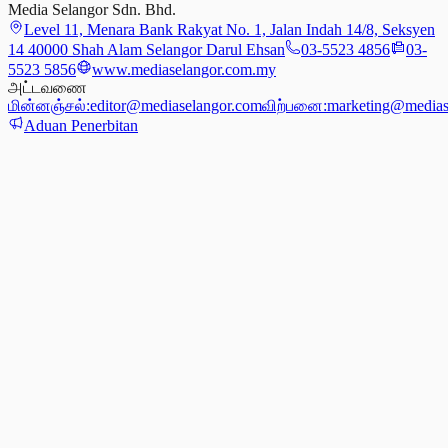
Media Selangor Sdn. Bhd.
Level 11, Menara Bank Rakyat No. 1, Jalan Indah 14/8, Seksyen
14 40000 Shah Alam Selangor Darul Ehsan
03-5523 4856
03-
5523 5856
www.mediaselangor.com.my
அட்டவணை
மின்னஞ்சல்:
editor@mediaselangor.com
விற்பனை:
marketing@medias
Aduan Penerbitan