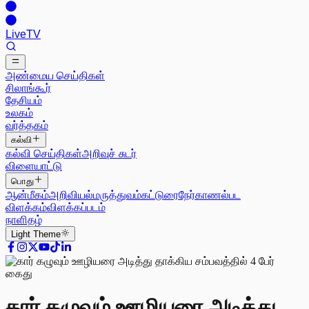
Live
TV
அண்மைய செய்திகள்
சிலாங்கூர்
தேசியம்
உலகம்
வர்த்தகம்
கல்வி
கல்வி செய்திகள்
அறிவுச் சுடர்
விளையாட்டு
பொது
ஆன்மீகம்
அறிவியல்
மருத்துவம்
கட்டுரை
நேர்காணல்
பட
விளக்கம்
விளக்கப்படம்
நாளிதழ்
Light
Theme
கார் கழுவும் ஊழியரை அடித்து