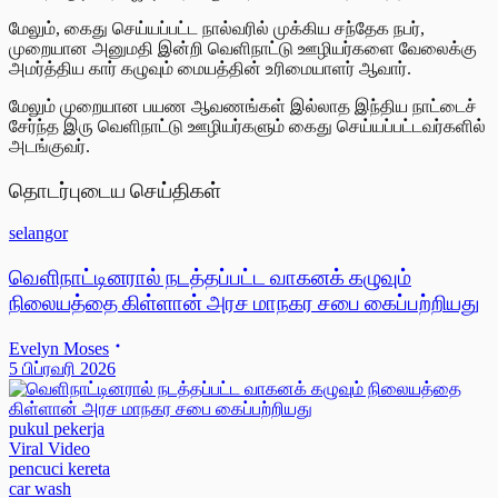
மேலும், கைது செய்யப்பட்ட நால்வரில் முக்கிய சந்தேக நபர்,
முறையான அனுமதி இன்றி வெளிநாட்டு ஊழியர்களை வேலைக்கு
அமர்த்திய கார் கழுவும் மையத்தின் உரிமையாளர் ஆவார்.
மேலும் முறையான பயண ஆவணங்கள் இல்லாத இந்திய நாட்டைச்
சேர்ந்த இரு வெளிநாட்டு ஊழியர்களும் கைது செய்யப்பட்டவர்களில்
அடங்குவர்.
தொடர்புடைய செய்திகள்
selangor
வெளிநாட்டினரால் நடத்தப்பட்ட வாகனக் கழுவும்
நிலையத்தை கிள்ளான் அரச மாநகர சபை கைப்பற்றியது
Evelyn Moses
5 பிப்ரவரி 2026
pukul pekerja
Viral Video
pencuci kereta
car wash