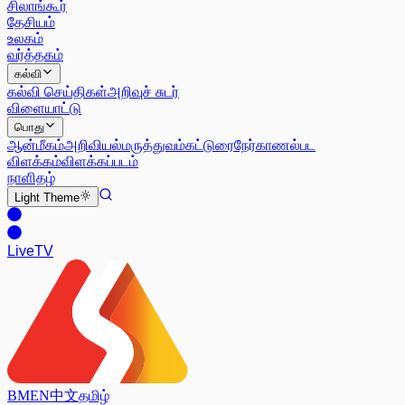
சிலாங்கூர்
தேசியம்
உலகம்
வர்த்தகம்
கல்வி
கல்வி செய்திகள்
அறிவுச் சுடர்
விளையாட்டு
பொது
ஆன்மீகம்
அறிவியல்
மருத்துவம்
கட்டுரை
நேர்காணல்
பட
விளக்கம்
விளக்கப்படம்
நாளிதழ்
Light
Theme
Live
TV
BM
EN
中文
தமிழ்