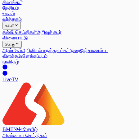
சிலாங்கூர்
தேசியம்
உலகம்
வர்த்தகம்
கல்வி
கல்வி செய்திகள்
அறிவுச் சுடர்
விளையாட்டு
பொது
ஆன்மீகம்
அறிவியல்
மருத்துவம்
கட்டுரை
நேர்காணல்
பட
விளக்கம்
விளக்கப்படம்
நாளிதழ்
Live
TV
BM
EN
中文
தமிழ்
அண்மைய செய்திகள்