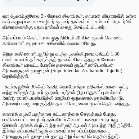
ஷா ஆலாம்,ஜூலை 3 - கோலா சிலாங்கூர், தாமான் கியாராவில் உள்ள
கார் கழுவும் மைய ஊழியர் ஒருவர் தாக்கப்பட்ட சம்பவம் தொடர்பில்
விசாரணைக்கு உதவ நால்வர் கைது செய்யப்பட்டனர்.
அச்சம்பவம் தொடர்பான ஒரு நிமிடம் 20 வினாடிகள் கொண்ட
காணொளி சமூக ஊடகங்களில் வைரலாகியது.
அந்த காணொளி குறித்து கடந்த புதன்கிழமை மதியம் 1.30
மணியளவில் தங்களுக்குத் தகவல் கிடைத்ததாக கோலா
சிலாங்கூர் மாவட்ட போலீஸ் தலைவர் சூப்பரிண்டெண்டன்
அசாஹருடின் தாஜுடின் (Superintendan Azaharudin Tajudin)
தெரிவித்தார்.
"கடந்த ஜூன் 30-ஆம் தேதி, தொயோத்தா ஹிலக்ஸ் காரை ஓட்டி
வந்த உள்ளூர் ஆடவர் ஒருவர், மஞ்சள் நிற பாதுகாப்பு கூம்பைப்
(safety cone) பயன்படுத்தி ஊழியர் ஒருவரைத் தாக்கியதோடு,
அவரைப் பலமுறை குத்தியதாக விசாரணை மூலம் தெரியவந்தது.
காரைக் கழுவியதற்கான கட்டணத்தை செலுத்தும் போது,
பாதிக்கப்பட்ட ஊழியர் தன்னிடம் அவமரியாதையாக நடந்து
கொண்டதாகக் கூறி, அந்த உள்ளூர் ஆடவர் அடைந்த அதிருப்தியே
இந்தச் சம்பவத்திற்குக் காரணம் என நம்பப்படுவதாக ,
அசாஹருடின் தாஜுடின் தனது அறிக்கையில் தெரிவித்தார்.