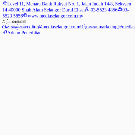
Level 11, Menara Bank Rakyat No. 1, Jalan Indah 14/8, Seksyen
14 40000 Shah Alam Selangor Darul Ehsan
03-5523 4856
03-
5523 5856
www.mediaselangor.com.my
அட்டவணை
மின்னஞ்சல்:
editor@mediaselangor.com
விற்பனை:
marketing@medias
Aduan Penerbitan