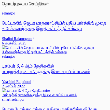
தொடர்புடைய செய்திகள்
selangor
பெட்டாலிங் ஜெயா மாநகராட்சியில் புதிய பார்க்கிங் முறை
- பேச்சுவார்த்தை இறுதி கட்டத்தில் உள்ளது
Shalini Rajamogun
6 ஆகஸ்ட் 2025
selangor
டிசம்பர் 3, 4 ஆம் தேதிகளில்
மாற்றுத்திறனாளிகளுக்கு இலவச ரயில் பயணம்
Yaashini Rajadurai
2 டிசம்பர் 2022
smart-selangor
பொது போக்குவரத்து வசதியை அதிகரிக்க விவேக