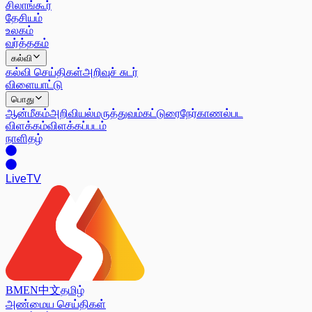
சிலாங்கூர்
தேசியம்
உலகம்
வர்த்தகம்
கல்வி
கல்வி செய்திகள்
அறிவுச் சுடர்
விளையாட்டு
பொது
ஆன்மீகம்
அறிவியல்
மருத்துவம்
கட்டுரை
நேர்காணல்
பட
விளக்கம்
விளக்கப்படம்
நாளிதழ்
Live
TV
BM
EN
中文
தமிழ்
அண்மைய செய்திகள்