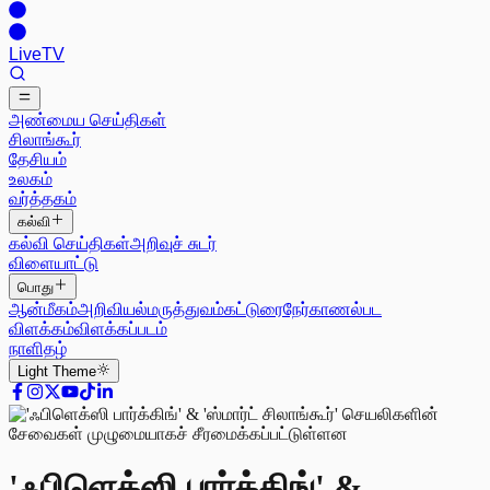
Live
TV
அண்மைய செய்திகள்
சிலாங்கூர்
தேசியம்
உலகம்
வர்த்தகம்
கல்வி
கல்வி செய்திகள்
அறிவுச் சுடர்
விளையாட்டு
பொது
ஆன்மீகம்
அறிவியல்
மருத்துவம்
கட்டுரை
நேர்காணல்
பட
விளக்கம்
விளக்கப்படம்
நாளிதழ்
Light
Theme
'ஃபிளெக்ஸி பார்க்கிங்' &