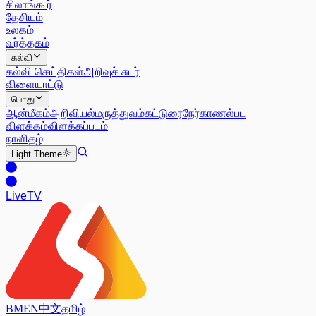
சிலாங்கூர்
தேசியம்
உலகம்
வர்த்தகம்
கல்வி
கல்வி செய்திகள்
அறிவுச் சுடர்
விளையாட்டு
பொது
ஆன்மீகம்
அறிவியல்
மருத்துவம்
கட்டுரை
நேர்காணல்
பட
விளக்கம்
விளக்கப்படம்
நாளிதழ்
Light
Theme
Live
TV
BM
EN
中文
தமிழ்