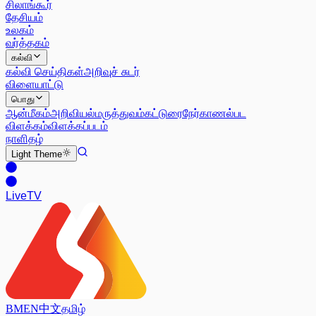
சிலாங்கூர்
தேசியம்
உலகம்
வர்த்தகம்
கல்வி
கல்வி செய்திகள்
அறிவுச் சுடர்
விளையாட்டு
பொது
ஆன்மீகம்
அறிவியல்
மருத்துவம்
கட்டுரை
நேர்காணல்
பட
விளக்கம்
விளக்கப்படம்
நாளிதழ்
Light
Theme
Live
TV
BM
EN
中文
தமிழ்