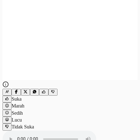
Suka
Marah
Sedih
Lucu
Tidak Suka