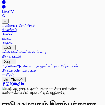
Live
TV
அண்மைய செய்திகள்
சிலாங்கூர்
தேசியம்
உலகம்
வர்த்தகம்
கல்வி
கல்வி செய்திகள்
அறிவுச் சுடர்
விளையாட்டு
பொது
ஆன்மீகம்
அறிவியல்
மருத்துவம்
கட்டுரை
நேர்காணல்
பட
விளக்கம்
விளக்கப்படம்
நாளிதழ்
Light
Theme
நாடு முழுவதும் இளம் பக்கவாத