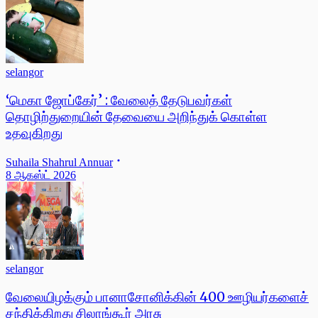
selangor
‘மெகா ஜோப்கேர்’ : வேலைத் தேடுபவர்கள்
தொழிற்துறையின் தேவையை அறிந்துக் கொள்ள
உதவுகிறது
Suhaila Shahrul Annuar
8 ஆகஸ்ட் 2026
selangor
வேலையிழக்கும் பானாசோனிக்கின் 400 ஊழியர்களைச்
சந்திக்கிறது சிலாங்கூர் அரசு