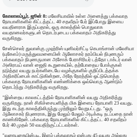
கோலாலம்பூர், ஜூன் 8:
மலேசியாவில் உள்ள அனைத்து பக்கவாத
நோயாளிகளில் கிட்டத்தட்ட 40 சதவீதம் பேர் இப்போது இளைய
வயதினராக இருப்பதால், ஒரு காலத்தில் பொதுவாக
வயதானவர்களுடன் தொடர்புடைய பக்கவாதம் அதிகரித்து
வருகிறது.
சேன்செலர் துவான்கு முஹ்ரிஸ் யுனிவர்சிட்டி கெபாங்சான் மலேசியா
(யுகேஎம்) மருத்துவமனையின் ஆலோசகர் நரம்பியல் நிபுணரும்
பக்கவாதம் நிபுணருமான அசோக் பேராசிரியர் டத்தோ டாக்டர் வான்
அஸிராஃப் வான் ஜைதி கூறுகையில், தற்போதைய போக்குகள்
நடுத்தர வயது நபர்களிடையே வழக்குகளில் குறிப்பிடத்தக்க
அதிகரிப்பைக் காட்டுகின்றன, அதே நேரத்தில் ஒட்டுமொத்த
பக்கவாத நோயாளிகளின் எண்ணிக்கை ஒவ்வொரு ஆண்டும்
தொடர்ந்து அதிகரித்து வருகிறது.
"இன்றைய காலகட்டத்தில் நோயாளிகளின் வயது அதிகரித்து
வருகிறது. நான் சிகிச்சையளித்த மிக இளைய நோயாளி 23 வயது.
இது கடந்த காலத்திலிருந்து முற்றிலும் வேறுபட்டது. "ஒரு
ஆலோசகர் நிபுணராக, இது மேலும் மேலும் அடிக்கடி நடப்பதை நான்
காண்கிறேன். பக்கவாத நோயாளிகளில் கிட்டத்தட்ட 40 சதவீதம்
பேர் 40 முதல் 50 வயதிற்குட்பட்டவர்கள்.
"வரையறையின்படி, இளம் பக்கவாதம் என்பது 45 வயது அல்லது