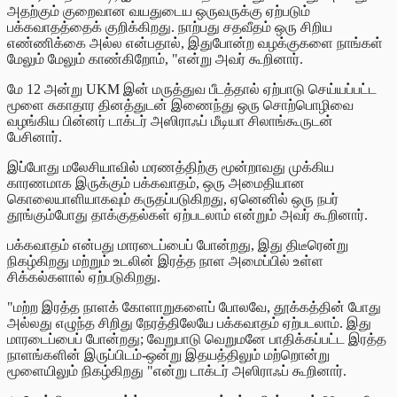
அதற்கும் குறைவான வயதுடைய ஒருவருக்கு ஏற்படும்
பக்கவாதத்தைக் குறிக்கிறது. நாற்பது சதவீதம் ஒரு சிறிய
எண்ணிக்கை அல்ல என்பதால், இதுபோன்ற வழக்குகளை நாங்கள்
மேலும் மேலும் காண்கிறோம், "என்று அவர் கூறினார்.
மே 12 அன்று UKM இன் மருத்துவ பீடத்தால் ஏற்பாடு செய்யப்பட்ட
மூளை சுகாதார தினத்துடன் இணைந்து ஒரு சொற்பொழிவை
வழங்கிய பின்னர் டாக்டர் அஸிராஃப் மீடியா சிலாங்கூருடன்
பேசினார்.
இப்போது மலேசியாவில் மரணத்திற்கு மூன்றாவது முக்கிய
காரணமாக இருக்கும் பக்கவாதம், ஒரு அமைதியான
கொலையாளியாகவும் கருதப்படுகிறது, ஏனெனில் ஒரு நபர்
தூங்கும்போது தாக்குதல்கள் ஏற்படலாம் என்றும் அவர் கூறினார்.
பக்கவாதம் என்பது மாரடைப்பைப் போன்றது, இது திடீரென்று
நிகழ்கிறது மற்றும் உடலின் இரத்த நாள அமைப்பில் உள்ள
சிக்கல்களால் ஏற்படுகிறது.
"மற்ற இரத்த நாளக் கோளாறுகளைப் போலவே, தூக்கத்தின் போது
அல்லது எழுந்த சிறிது நேரத்திலேயே பக்கவாதம் ஏற்படலாம். இது
மாரடைப்பைப் போன்றது; வேறுபாடு வெறுமனே பாதிக்கப்பட்ட இரத்த
நாளங்களின் இருப்பிடம்-ஒன்று இதயத்திலும் மற்றொன்று
மூளையிலும் நிகழ்கிறது "என்று டாக்டர் அஸிராஃப் கூறினார்.