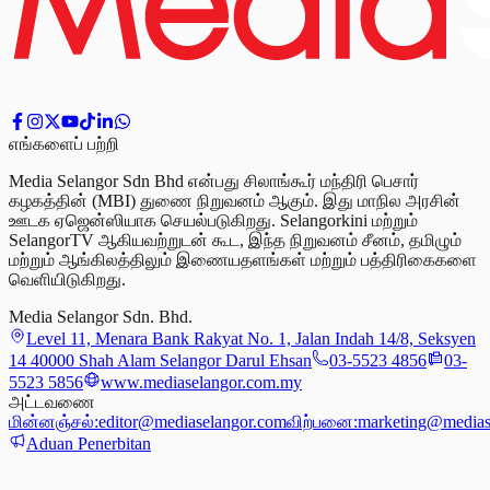
எங்களைப் பற்றி
Media Selangor Sdn Bhd என்பது சிலாங்கூர் மந்திரி பெசார்
கழகத்தின் (MBI) துணை நிறுவனம் ஆகும். இது மாநில அரசின்
ஊடக ஏஜென்ஸியாக செயல்படுகிறது. Selangorkini மற்றும்
SelangorTV ஆகியவற்றுடன் கூட, இந்த நிறுவனம் சீனம், தமிழும்
மற்றும் ஆங்கிலத்திலும் இணையதளங்கள் மற்றும் பத்திரிகைகளை
வெளியிடுகிறது.
Media Selangor Sdn. Bhd.
Level 11, Menara Bank Rakyat No. 1, Jalan Indah 14/8, Seksyen
14 40000 Shah Alam Selangor Darul Ehsan
03-5523 4856
03-
5523 5856
www.mediaselangor.com.my
அட்டவணை
மின்னஞ்சல்:
editor@mediaselangor.com
விற்பனை:
marketing@medias
Aduan Penerbitan