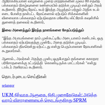
ஆரோக்கியமான வாழ்க்கை முறை மாற்றங்களின் மூலம் 80 சதவீத
பக்கவாதம் நிகழ்வுகளை உண்மையில் தடுக்க முடியும் என்றும் அவர்
கூறினார். நீரிழிவு நோய், உயர் இரத்த அழுத்தம் மற்றும் அதிக உடல்
எடை போன்ற நாள்பட்ட நோய்களால் ஏற்படும் சிக்கல்களின்
விளைவாக பக்கவாதம் ஏற்படுவதாக மலேசிய ஸ்ட்ரோக் கவுன்சில்
துணைத் தலைவர் கூறினார்,
இவை அனைத்தும் இரத்த நாளங்களை சேதப்படுத்தும்
"இந்த அபாயங்களை நாம் முன்கூட்டியே அடையாளம் கண்டால், ஒரு
பக்கவாதம் ஏற்படுவதற்கு முன்பே, அதை தடுக்க முடியும்.
பக்கவாதம் திடீரென்று ஏற்பட்டது என்று பெரும்பாலான நோயாளிகள்
கூறுவார்கள்.
ஆனால்., அவர்கள் அதற்கு முன்பு ஒருபோதும் தங்களை சுகாதார
பரிசோதனைக்கு உட்படுத்தி கொண்டிருக்க மாட்டார்கள் "என்று
டாக்டர் அஸிராஃப் கூறினார்.
தொடர்புடைய செய்திகள்
selangor
UKM நிர்வாக ஆளுகை, நிதி முறைகேடுகள்: அடுத்த
வாரம் விசாரணையைத் தொடங்குகிறது SPRM