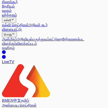
சிலாங்கூர்
தேசியம்
உலகம்
வர்த்தகம்
கல்வி
கல்வி செய்திகள்
அறிவுச் சுடர்
விளையாட்டு
பொது
ஆன்மீகம்
அறிவியல்
மருத்துவம்
கட்டுரை
நேர்காணல்
பட
விளக்கம்
விளக்கப்படம்
நாளிதழ்
Live
TV
BM
EN
中文
தமிழ்
அண்மைய செய்திகள்