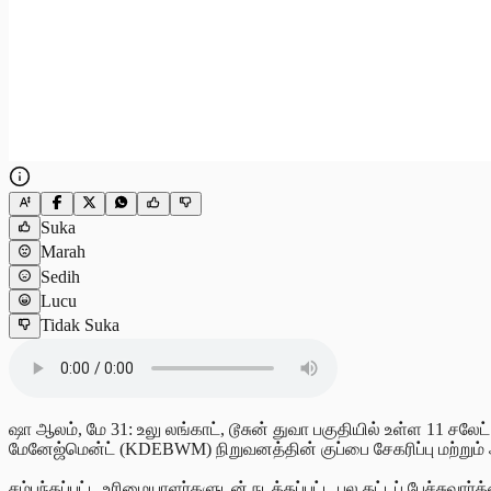
Suka
Marah
Sedih
Lucu
Tidak Suka
ஷா ஆலம், மே 31:
உலு லங்காட், டூசுன் துவா பகுதியில் உள்ள 11 சலே
மேனேஜ்மென்ட் (KDEBWM) நிறுவனத்தின் குப்பை சேகரிப்பு மற்றும் 
சம்பந்தப்பட்ட உரிமையாளர்களுடன் நடத்தப்பட்ட பல கட்டப் பேச்சுவா