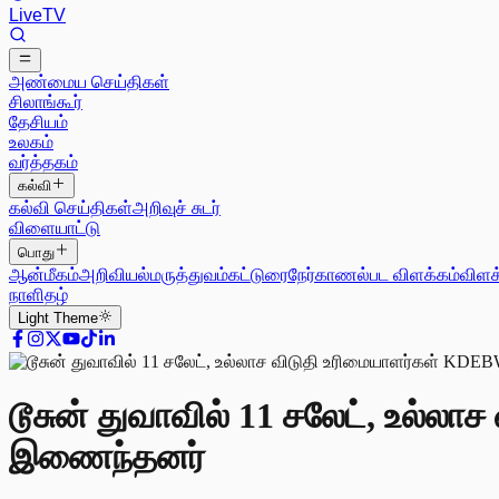
Live
TV
அண்மைய செய்திகள்
சிலாங்கூர்
தேசியம்
உலகம்
வர்த்தகம்
கல்வி
கல்வி செய்திகள்
அறிவுச் சுடர்
விளையாட்டு
பொது
ஆன்மீகம்
அறிவியல்
மருத்துவம்
கட்டுரை
நேர்காணல்
பட விளக்கம்
விளக
நாளிதழ்
Light
Theme
டூசுன் துவாவில் 11 சலேட், உல்லா
இணைந்தனர்