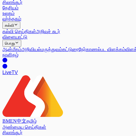
சிலாங்கூர்
தேசியம்
உலகம்
வர்த்தகம்
கல்வி
கல்வி செய்திகள்
அறிவுச் சுடர்
விளையாட்டு
பொது
ஆன்மீகம்
அறிவியல்
மருத்துவம்
கட்டுரை
நேர்காணல்
பட விளக்கம்
விளக
நாளிதழ்
Live
TV
BM
EN
中文
தமிழ்
அண்மைய செய்திகள்
சிலாங்கூர்