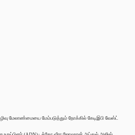
ல் கழிவு மேலாண்மையை மேம்படுத்தும் நோக்கில் கேடிஇபி வேஸ்ட்
மன்ற உறுப்பினர் (ADN) டத்தோ வீரா ஜோஹான் அப்துல் அஜிஸ்