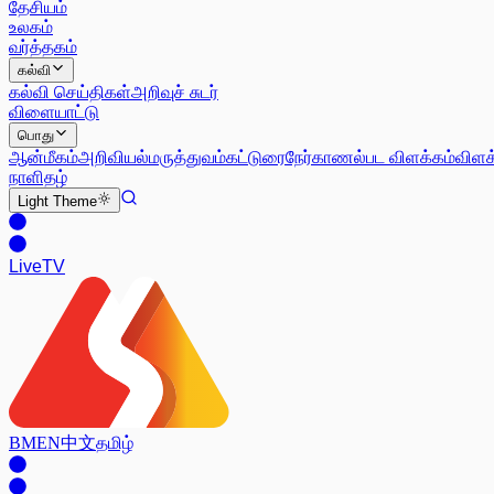
தேசியம்
உலகம்
வர்த்தகம்
கல்வி
கல்வி செய்திகள்
அறிவுச் சுடர்
விளையாட்டு
பொது
ஆன்மீகம்
அறிவியல்
மருத்துவம்
கட்டுரை
நேர்காணல்
பட விளக்கம்
விளக
நாளிதழ்
Light
Theme
Live
TV
BM
EN
中文
தமிழ்