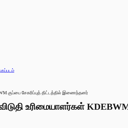
்கப்படம்
ச விடுதி உரிமையாளர்கள் KDEBWM கு