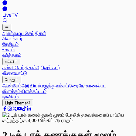
Live
TV
அண்மைய செய்திகள்
சிலாங்கூர்
தேசியம்
உலகம்
வர்த்தகம்
கல்வி
கல்வி செய்திகள்
அறிவுச் சுடர்
விளையாட்டு
பொது
ஆன்மீகம்
அறிவியல்
மருத்துவம்
கட்டுரை
நேர்காணல்
பட
விளக்கம்
விளக்கப்படம்
நாளிதழ்
Light
Theme
2 டிக் டாக் கணக்குகள் மூலம்