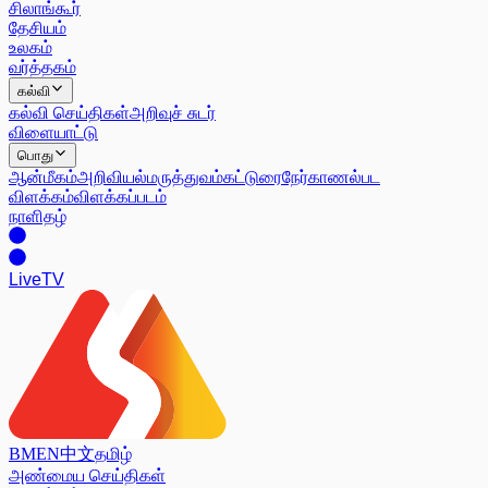
சிலாங்கூர்
தேசியம்
உலகம்
வர்த்தகம்
கல்வி
கல்வி செய்திகள்
அறிவுச் சுடர்
விளையாட்டு
பொது
ஆன்மீகம்
அறிவியல்
மருத்துவம்
கட்டுரை
நேர்காணல்
பட
விளக்கம்
விளக்கப்படம்
நாளிதழ்
Live
TV
BM
EN
中文
தமிழ்
அண்மைய செய்திகள்