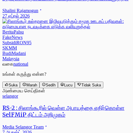
Shalini Rajamogun
27 ஏப்ரல் 2026
BeritaPalsu
FakeNews
SubsidiRON95
SKMM
BudiMadani
Malaysia
வகை
national
உங்கள் கருத்து என்ன?
Suka
Marah
Sedih
Lucu
Tidak Suka
அண்மைய செய்திகள்
selangor
RS-2 : சிலாங்கூரில் வெள்ள அபாயத்தை எதிர்கொள்ள
SelFMiP திட்டம் அறிமுகம்
Media Selangor Team
7 ஆகஸ்ட் 2026