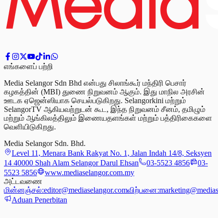
எங்களைப் பற்றி
Media Selangor Sdn Bhd என்பது சிலாங்கூர் மந்திரி பெசார்
கழகத்தின் (MBI) துணை நிறுவனம் ஆகும். இது மாநில அரசின்
ஊடக ஏஜென்ஸியாக செயல்படுகிறது. Selangorkini மற்றும்
SelangorTV ஆகியவற்றுடன் கூட, இந்த நிறுவனம் சீனம், தமிழும்
மற்றும் ஆங்கிலத்திலும் இணையதளங்கள் மற்றும் பத்திரிகைகளை
வெளியிடுகிறது.
Media Selangor Sdn. Bhd.
Level 11, Menara Bank Rakyat No. 1, Jalan Indah 14/8, Seksyen
14 40000 Shah Alam Selangor Darul Ehsan
03-5523 4856
03-
5523 5856
www.mediaselangor.com.my
அட்டவணை
மின்னஞ்சல்:
editor@mediaselangor.com
விற்பனை:
marketing@medias
Aduan Penerbitan