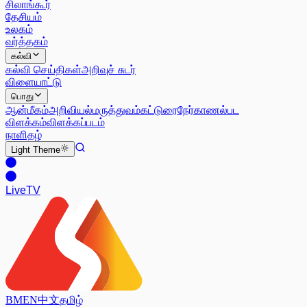
சிலாங்கூர்
தேசியம்
உலகம்
வர்த்தகம்
கல்வி
கல்வி செய்திகள்
அறிவுச் சுடர்
விளையாட்டு
பொது
ஆன்மீகம்
அறிவியல்
மருத்துவம்
கட்டுரை
நேர்காணல்
பட
விளக்கம்
விளக்கப்படம்
நாளிதழ்
Light
Theme
Live
TV
BM
EN
中文
தமிழ்