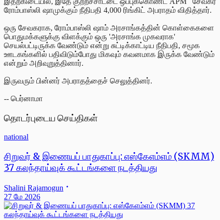
இதற்கிடையில், இதே குற்றச்சாட்டை ஒப்புக்கொண்ட APM சேவகர்
ரோம்பாஸ்லி ஷாமுக்கும் நீதிபதி 4,000 ரிங்கிட் அபராதம் விதித்தார்.
ஒரு சேவகராக, ரோம்பாஸ்லி ஷாம் அரசாங்கத்தின் கொள்கைகளை
பொதுமக்களுக்கு விளக்கும் ஒரு 'அரசாங்க முகவராக'
செயல்பட்டிருக்க வேண்டும் என்று சுட்டிக்காட்டிய நீதிபதி, சமூக
ஊடகங்களில் பதிவிடும்போது மிகவும் கவனமாக இருக்க வேண்டும்
என்றும் அறிவுறுத்தினார்.
இருவரும் பின்னர் அபராதத்தைச் செலுத்தினர்.
-- பெர்னாமா
தொடர்புடைய செய்திகள்
national
சிறுவர் & இணையப் பாதுகாப்பு: எஸ்கேஎம்எம் (SKMM)
37 கலந்தாய்வுக் கூட்டங்களை நடத்தியது
Shalini Rajamogun
27 மே 2026