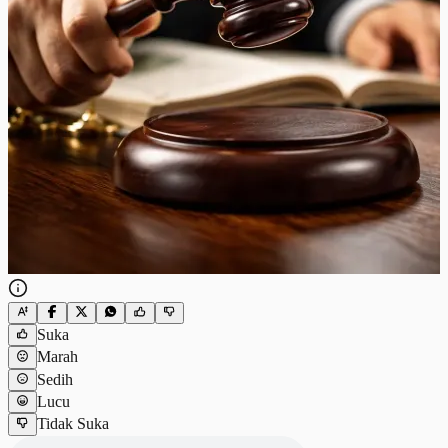
Suka
Marah
Sedih
Lucu
Tidak Suka