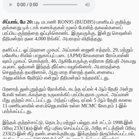
சிப்பாங், மே 20:
புடி மடாணி RON95 (BUDI95) மானியம் குறித்து
தங்களது டிக் டாக் கணக்குகள் மூலம் போலித் தகவல்களைப்
பரப்பிய குற்றத்தை ஒப்புக்கொண்ட இருவருக்கு, இன்று செஷன்ஸ்
நீதிமன்றம் தலா 4,000 ரிங்கிட் அபராதம் விதித்தது.
தனிப்பட்ட ஓட்டுநரான முகமட் அய்மான் ஜைனி சத்தார், 29, மற்றும்
மலேசிய சிவில் பாதுகாப்புப் படை (APM) சேவகரான ரோம்பாஸ்லி
ஷாம் முகமட் மொக்தார், 46, ஆகியோருக்கு எதிராக நீதிபதி அகமது
ஃபுவாட் ஒத்மான் இந்தத் தீர்ப்பை வழங்கினார். அபராதத்தை
செலுத்தத் தவறினால், ஆறு மாத சிறைத் தண்டனையை
அனுபவிக்க நேரிடும் என்றும் நீதிமன்றம் உத்தரவிட்டது.
பிறரைத் துன்புறுத்தும் நோக்கில், கடந்த ஏப்ரல் 4 ஆம் தேதி அன்று
போலி உள்ளடக்கத்தை உருவாக்கிப் பரப்பியதாக முகமட் அய்மான்
மீது குற்றம் சாட்டப்பட்டது. அந்தப் பதிவு, ஏப்ரல் 5 ஆம் தேதி காலை
11 மணியளவில் சைபர்ஜெயாவில் உள்ள MCMC கோபுரம் 1-இல்
பார்க்கப்பட்டது.
இந்தக் குற்றச்சாட்டு, தொடர்பு மற்றும் பல்லூடகச் சட்டம் 1998-இன்
பிரிவு 233(1)(a)-இன் கீழ் பதிவு செய்யப்பட்டு, அதே சட்டத்தின் பிரிவு
233(2)-இன் கீழ் தண்டனைக்குரியது. இக்குற்றம் நிரூபிக்கப்பட்டால்,