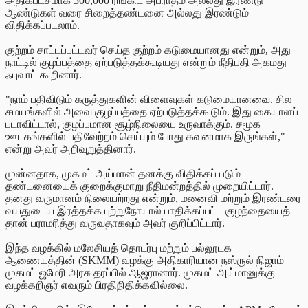
அதிகபட்சமாக 500,000 ரிங்கிட் அபராதம் அல்லது இரண்டு
ஆண்டுகள் வரை சிறைத்தண்டனை அல்லது இரண்டும்
விதிக்கப்படலாம்.
குற்றம் சாட்டப்பட்டவர் செய்த குற்றம் கடுமையானது என்றும், அது
நாட்டில் குழப்பத்தை ஏற்படுத்தக்கூடியது என்றும் நீதிபதி அகமது
ஃபுவாட் கூறினார்.
"நாம் பதிவிடும் கருத்துகளின் விளைவுகள் கடுமையானவை. சில
சமயங்களில் அவை குழப்பத்தை ஏற்படுத்தக்கூடும். இது கையாளப்
படாவிட்டால், குழப்பமான சூழ்நிலையை உருவாக்கும். சமூக
ஊடகங்களில் பதிவேற்றம் செய்யும் போது கவனமாக இருங்கள்,"
என்று அவர் அறிவுறுத்தினார்.
முன்னதாக, முகமட் அய்மான் தனக்கு விதிக்கப் படும்
தண்டனையைக் குறைக்குமாறு நீதிமன்றத்தில் முறையிட்டார்.
தனது வருமானம் நிலையற்றது என்றும், மனைவி மற்றும் இரண்டரை
வயதுடைய இரத்தக்க புற்றுநோயால் பாதிக்கப்பட்ட குழந்தையைத்
தான் பராமரித்து வருவதாகவும் அவர் குறிப்பிட்டார்.
இந்த வழக்கில் மலேசியத் தொடர்பு மற்றும் பல்லூடக
ஆணையத்தின் (SKMM) வழக்கு அதிகாரியான நஸ்ருல் நிஜாம்
முகமட் ஜமேரி அரசு தரப்பில் ஆஜரானார். முகமட் அய்மானுக்கு
வழக்கறிஞர் எவரும் பிரதிநிதிக்கவில்லை.