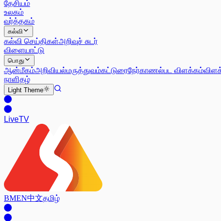
தேசியம்
உலகம்
வர்த்தகம்
கல்வி
கல்வி செய்திகள்
அறிவுச் சுடர்
விளையாட்டு
பொது
ஆன்மீகம்
அறிவியல்
மருத்துவம்
கட்டுரை
நேர்காணல்
பட விளக்கம்
விளக
நாளிதழ்
Light
Theme
Live
TV
BM
EN
中文
தமிழ்