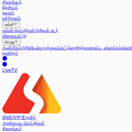
சிலாங்கூர்
தேசியம்
உலகம்
வர்த்தகம்
கல்வி
கல்வி செய்திகள்
அறிவுச் சுடர்
விளையாட்டு
பொது
ஆன்மீகம்
அறிவியல்
மருத்துவம்
கட்டுரை
நேர்காணல்
பட விளக்கம்
விளக
நாளிதழ்
Live
TV
BM
EN
中文
தமிழ்
அண்மைய செய்திகள்
சிலாங்கூர்