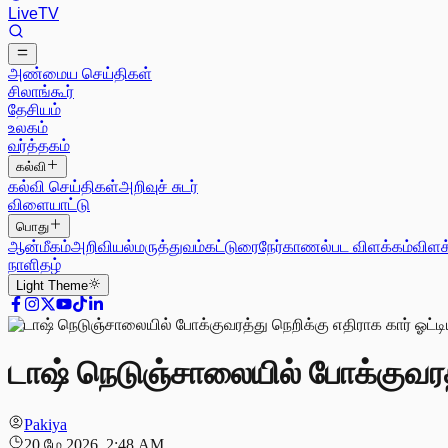
Live
TV
அண்மைய செய்திகள்
சிலாங்கூர்
தேசியம்
உலகம்
வர்த்தகம்
கல்வி
கல்வி செய்திகள்
அறிவுச் சுடர்
விளையாட்டு
பொது
ஆன்மீகம்
அறிவியல்
மருத்துவம்
கட்டுரை
நேர்காணல்
பட விளக்கம்
விளக
நாளிதழ்
Light
Theme
டாஷ் நெடுஞ்சாலையில் போக்குவரத்த
Pakiya
20 மே 2026, 2:48 AM