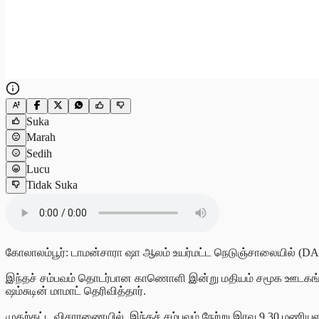
Suka
Marah
Sedih
Lucu
Tidak Suka
கோலாலம்பூர்: டாமன்சாரா ஷா ஆலம் உயர்மட்ட நெடுஞ்சாலையில் (DA
இந்தச் சம்பவம் தொடர்பான காணொளி இன்று மதியம் சமூக ஊடகங்கள
ஷம்சுடின் மாமாட் தெரிவித்தார்.
முதற்கட்ட விசாரணையில், இந்தச் சம்பவம் நேற்று இரவு 9.30 மணியளவி