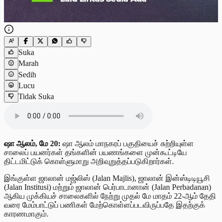
Suka
Marah
Sedih
Lucu
Tidak Suka
ஷா ஆலம், மே 20:
ஷா ஆலம் மாநகரப் பகுதியைச் சுற்றியுள்ள
சாலைப் பயனர்கள் தங்களின் பயணங்களை முன்கூட்டியே
திட்டமிட்டுக் கொள்ளுமாறு அறிவுறுத்தப்படுகிறார்கள்.
இங்குள்ள ஜாலான் மஜ்லிஸ் (Jalan Majlis), ஜாலான் இன்ஸ்டிடியூசி
(Jalan Institusi) மற்றும் ஜாலான் பெர்பாடானான் (Jalan Perbadanan)
ஆகிய முக்கியச் சாலைகளில் நேற்று முதல் மே மாதம் 22-ஆம் தேதி
வரை மேம்பாட்டுப் பணிகள் மேற்கொள்ளப்படவிருப்பதே இதற்குக்
காரணமாகும்.