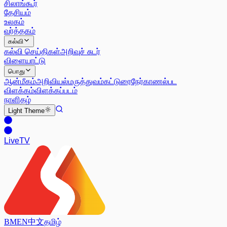
சிலாங்கூர்
தேசியம்
உலகம்
வர்த்தகம்
கல்வி
கல்வி செய்திகள்
அறிவுச் சுடர்
விளையாட்டு
பொது
ஆன்மீகம்
அறிவியல்
மருத்துவம்
கட்டுரை
நேர்காணல்
பட
விளக்கம்
விளக்கப்படம்
நாளிதழ்
Light
Theme
Live
TV
BM
EN
中文
தமிழ்