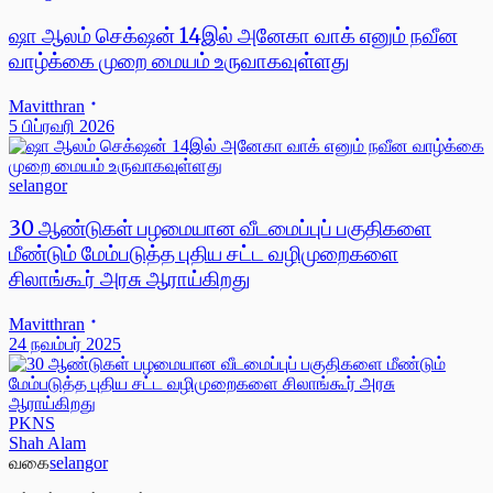
ஷா ஆலம் செக்‌ஷன் 14இல் அனேகா வாக் எனும் நவீன
வாழ்க்கை முறை மையம் உருவாகவுள்ளது
Mavitthran
5 பிப்ரவரி 2026
selangor
30 ஆண்டுகள் பழமையான வீடமைப்புப் பகுதிகளை
மீண்டும் மேம்படுத்த புதிய சட்ட வழிமுறைகளை
சிலாங்கூர் அரசு ஆராய்கிறது
Mavitthran
24 நவம்பர் 2025
PKNS
Shah Alam
வகை
selangor