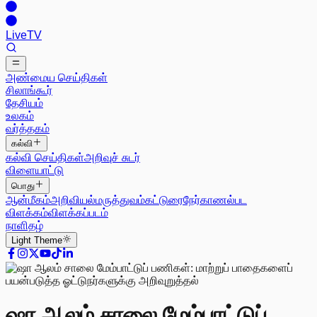
Live
TV
அண்மைய செய்திகள்
சிலாங்கூர்
தேசியம்
உலகம்
வர்த்தகம்
கல்வி
கல்வி செய்திகள்
அறிவுச் சுடர்
விளையாட்டு
பொது
ஆன்மீகம்
அறிவியல்
மருத்துவம்
கட்டுரை
நேர்காணல்
பட
விளக்கம்
விளக்கப்படம்
நாளிதழ்
Light
Theme
ஷா ஆலம் சாலை மேம்பாட்டுப்