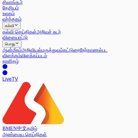
சிலாங்கூர்
தேசியம்
உலகம்
வர்த்தகம்
கல்வி
கல்வி செய்திகள்
அறிவுச் சுடர்
விளையாட்டு
பொது
ஆன்மீகம்
அறிவியல்
மருத்துவம்
கட்டுரை
நேர்காணல்
பட
விளக்கம்
விளக்கப்படம்
நாளிதழ்
Live
TV
BM
EN
中文
தமிழ்
அண்மைய செய்திகள்