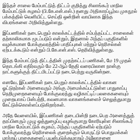
இந்தச் சாலை மேம்பாட்டுத் திட்டம் குறித்து சிலாங்கூர் மாநில
மேம்பாட்டுக் கழகம் (பி.கே.என்.எஸ்.) தனது அதிகாரப்பூர்வ முகநூல்
பக்கத்தில் வெளியிட்ட செய்தி ஒன்றின் வாயிலாக இந்த
விபரங்களை அறிவித்துள்ளது.
இப்பணிகள் நடைபெறும் காலக்கட்டத்தில் சம்பந்தப்பட்ட சாலைகள்
தற்காலிகமாக மூடப்படும் என்றும், இதனால் அந்தப் பகுதிகளில்
வழக்கமான போக்குவரத்தில் பாதிப்புகள் மற்றும் நெரிசல்கள்
ஏற்படக்கூடும் என்றும் பி.கே.என்.எஸ். தெரிவித்துள்ளது.
இந்த மேம்பாட்டுத் திட்டத்தின் முதற்கட்டப் பணிகள், மே 19 முதல்
தொடங்கி எதிர்வரும் மே 22-ஆம் தேதி வரையிலான நான்கு
நாட்களுக்குத் திட்டமிடப்பட்டு நடைபெற்று வருகின்றன.
எனவே, இப்பணிகள் நடைபெறும் காலக்கட்டத்தில் வாகன
ஓட்டுநர்கள் அனைவரும் அங்கு அமைக்கப்பட்டுள்ள பாதுகாப்பு
நெறிமுறைகளையும் போக்குவரத்து வழிகாட்டிப் பலகைகளையும்
முறையாகப் பின்பற்றி, கவனமாக வாகனங்களைச் செலுத்துமாறு
கேட்டுக்கொள்ளப்படுகிறார்கள்.
அதே வேளையில், இப்பணிகள் தடையின்றி நடைபெற அனைத்துத்
தரப்பினரும் முழு ஒத்துழைப்பு வழங்குமாறு கோரியுள்ள சிலாங்கூர்
மாநில மேம்பாட்டுக் கழகம், அந்தப் பகுதிகளில் ஏற்படும்
போக்குவரத்து நெரிசலைக் குறைக்கும் பொருட்டு பொதுமக்கள்
மாற்றுப் பாதைகளைப் பயன்படுத்துமாறும் ஆலோசனை