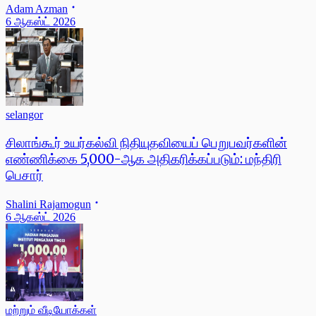
Adam Azman
6 ஆகஸ்ட் 2026
selangor
சிலாங்கூர் உயர்கல்வி நிதியுதவியைப் பெறுபவர்களின்
எண்ணிக்கை 5,000-ஆக அதிகரிக்கப்படும்: மந்திரி
பெசார்
Shalini Rajamogun
6 ஆகஸ்ட் 2026
மற்றும் வீடியோக்கள்