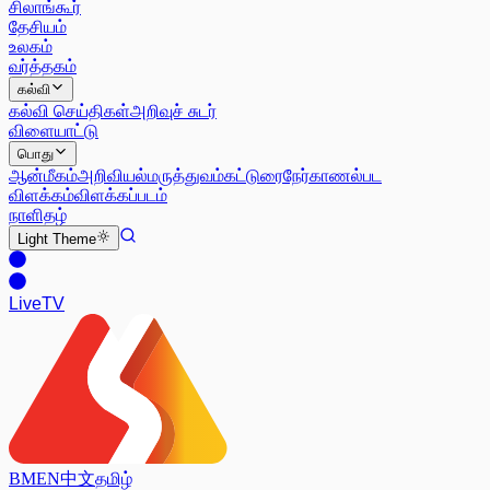
சிலாங்கூர்
தேசியம்
உலகம்
வர்த்தகம்
கல்வி
கல்வி செய்திகள்
அறிவுச் சுடர்
விளையாட்டு
பொது
ஆன்மீகம்
அறிவியல்
மருத்துவம்
கட்டுரை
நேர்காணல்
பட
விளக்கம்
விளக்கப்படம்
நாளிதழ்
Light
Theme
Live
TV
BM
EN
中文
தமிழ்