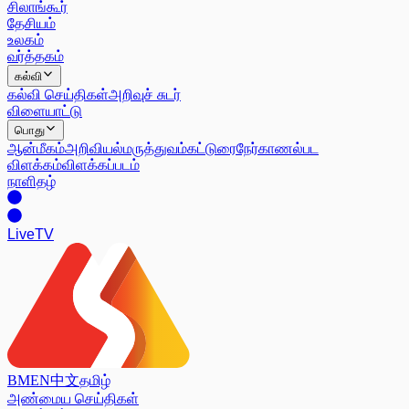
சிலாங்கூர்
தேசியம்
உலகம்
வர்த்தகம்
கல்வி
கல்வி செய்திகள்
அறிவுச் சுடர்
விளையாட்டு
பொது
ஆன்மீகம்
அறிவியல்
மருத்துவம்
கட்டுரை
நேர்காணல்
பட
விளக்கம்
விளக்கப்படம்
நாளிதழ்
Live
TV
BM
EN
中文
தமிழ்
அண்மைய செய்திகள்