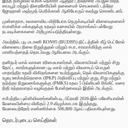
இந்த நிகழ்வில் பேங்க் நெகாரா ஆளுநர் டத்தோஸ்ரீ அப்துல் ரஷீத்
காஃபூர் மற்றும் திறைசேரியின் தலைமைச் செயலாளர் டத்தோ
ஜோஹான் மஹ்மூத் மெரிக்கான் ஆகியோரும் கலந்து கொண்டனர்.
முன்னதாக, உலகளாவிய விநியோக நெருக்கடியின் விளைவுகளைச்
சமாளிக்க மக்களுக்கு உதவும் வகையில் அரசாங்கம் பல்வேறு
நடவடிக்கைகளை அறிமுகப்படுத்தியுள்ளது.
அவற்றில், புடி மடாணி RON95 (BUDI95) திட்டத்தின் கீழ் பெட்ரோல்
விலையை நிலை நிறுத்துதல் மற்றும் சபா, சரவாக்கிற்கு டீசல்
மானியத்தைத் தொடர்வது ஆகியவை அடங்கும்.
தனிநபர் டீசல் வாகன உரிமையாளர்கள், விவசாயிகள் மற்றும் சிறு
தோட்ட காரர்களுக்கான புடி டீசல் மற்றும் விவசாயப் பொருள்
மாதாந்திர உதவி விகிதங்களை உயர்த்துதல், நெல் விவசாயிகளுக்கு
உழவு ஊக்கத்தொகை (IPKP) அதிகரிப்பு மற்றும் குறு, சிறு மற்றும்
நடுத்தர நிறுவனங்களுக்கு (PMKS) உதவ 5 பில்லியன் ரிங்கிட் வரை
நிதி உத்தரவாதம் வழங்குதல் போன்றவையும் இதில் அடங்கும்.
சமீபத்திய புள்ளிவிவரங்களின்படி, பிப்ரவரி 2026-இல் மலேசியாவின்
வேலையின்மை விகிதம் 2.9 விழுக்காடாக இருந்தது,
வேலையற்றோர் எண்ணிக்கை 506,800 ஆகப் பதிவாகியுள்ளது.
தொடர்புடைய செய்திகள்