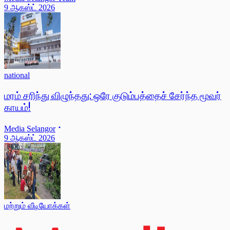
9 ஆகஸ்ட் 2026
national
மரம் சரிந்து விழுந்தது: ஒரே குடும்பத்தைச் சேர்ந்த மூவர்
காயம்!
Media Selangor
9 ஆகஸ்ட் 2026
மற்றும் வீடியோக்கள்