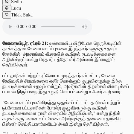
Sedih
Lucu
Tidak Suka
கோலாலம்பூர், ஏப்ரல் 21:
உலகளாவிய விநியோக நெருக்கடியின்
தாக்கத்தால் வேலை வாய்ப்புகளை இழந்தவர்களுக்கு உதவும்
நோக்கில், அரசாங்கம் விரைவில் கூடுதல் நடவடிக்கைகளை
அறிவிக்கும் என்று பிரதமர் டத்தோ ஸ்ரீ அன்வார் இப்ராஹிம்
தெரிவித்தார்.
பட்டதாரிகள் மற்றும் டிப்ளோமா முடித்தவர்கள் உட்பட, வேலை
தேடுவதில் சிரமங்களை எதிர் கொள்ளும் குழுவினருக்கு இந்த
நடவடிக்கைகள் உதவும் என்றும், அவர்களின் திறன்கள் வீணடிக்கப்
படாமல் இருப்பதை இது உறுதி செய்யும் என்றும் அவர் கூறினார்.
"வேலை வாய்ப்புகளிலிருந்து ஒதுக்கப்பட்ட பட்டதாரிகள் மற்றும்
டிப்ளோமா பட்டதாரிகள் போன்ற குழுவினருக்கு கூடுதல்
நடவடிக்கைகளை நான் விரைவில் அறிவிப்பேன்," என்று நிதிக்
கழகங்களுடனான வட்டமேசை அமர்வுக்குத் தலைமை தாங்கிய
பின்னர் செய்தியாளர்களிடம் அவர் இன்று தெரிவித்தார்.