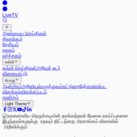
Live
TV
அண்மைய செய்திகள்
சிலாங்கூர்
தேசியம்
உலகம்
வர்த்தகம்
கல்வி
கல்வி செய்திகள்
அறிவுச் சுடர்
விளையாட்டு
பொது
ஆன்மீகம்
அறிவியல்
மருத்துவம்
கட்டுரை
நேர்காணல்
பட
விளக்கம்
விளக்கப்படம்
நாளிதழ்
Light
Theme