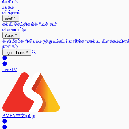
தேசியம்
உலகம்
வர்த்தகம்
கல்வி
கல்வி செய்திகள்
அறிவுச் சுடர்
விளையாட்டு
பொது
ஆன்மீகம்
அறிவியல்
மருத்துவம்
கட்டுரை
நேர்காணல்
பட விளக்கம்
விளக
நாளிதழ்
Light
Theme
Live
TV
BM
EN
中文
தமிழ்