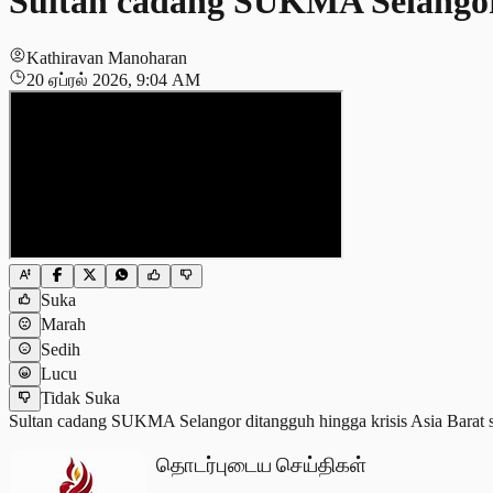
Sultan cadang SUKMA Selangor d
Kathiravan Manoharan
20 ஏப்ரல் 2026, 9:04 AM
Suka
Marah
Sedih
Lucu
Tidak Suka
Sultan cadang SUKMA Selangor ditangguh hingga krisis Asia Barat s
தொடர்புடைய செய்திகள்