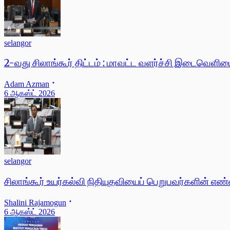
selangor
2-வது சிலாங்கூர் திட்டம் : மாவட்ட வளர்ச்சி இடைவெளிய
Adam Azman
6 ஆகஸ்ட் 2026
selangor
சிலாங்கூர் உயர்கல்வி நிதியுதவியைப் பெறுபவர்களின் எண
Shalini Rajamogun
6 ஆகஸ்ட் 2026