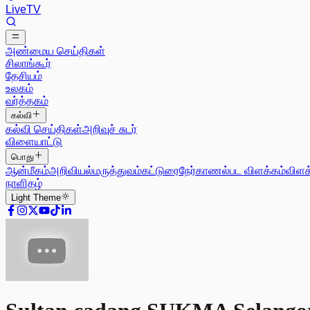
Live
TV
அண்மைய செய்திகள்
சிலாங்கூர்
தேசியம்
உலகம்
வர்த்தகம்
கல்வி
கல்வி செய்திகள்
அறிவுச் சுடர்
விளையாட்டு
பொது
ஆன்மீகம்
அறிவியல்
மருத்துவம்
கட்டுரை
நேர்காணல்
பட விளக்கம்
விளக
நாளிதழ்
Light
Theme