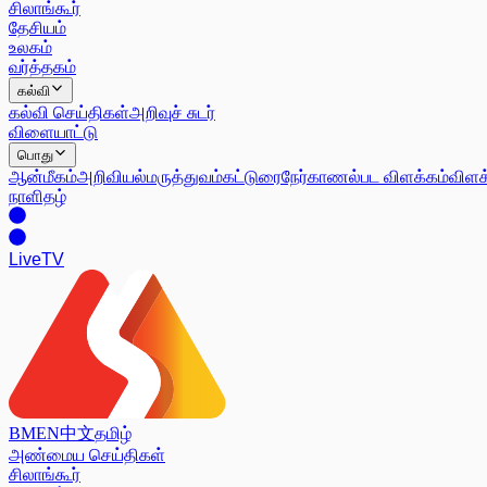
சிலாங்கூர்
தேசியம்
உலகம்
வர்த்தகம்
கல்வி
கல்வி செய்திகள்
அறிவுச் சுடர்
விளையாட்டு
பொது
ஆன்மீகம்
அறிவியல்
மருத்துவம்
கட்டுரை
நேர்காணல்
பட விளக்கம்
விளக
நாளிதழ்
Live
TV
BM
EN
中文
தமிழ்
அண்மைய செய்திகள்
சிலாங்கூர்