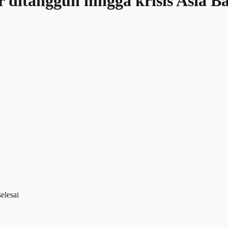
itangguh hingga krisis Asia Bar
elesai