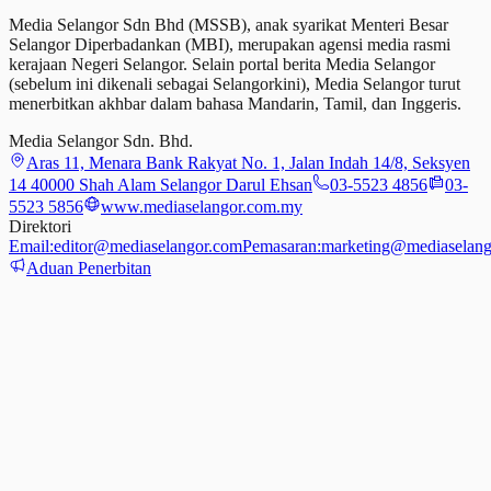
Media Selangor Sdn Bhd (MSSB), anak syarikat Menteri Besar
Selangor Diperbadankan (MBI), merupakan agensi media rasmi
kerajaan Negeri Selangor. Selain portal berita Media Selangor
(sebelum ini dikenali sebagai Selangorkini), Media Selangor turut
menerbitkan akhbar dalam bahasa Mandarin, Tamil,
dan
Inggeris.
Media Selangor Sdn. Bhd.
Aras 11, Menara Bank Rakyat No. 1, Jalan Indah 14/8, Seksyen
14 40000 Shah Alam Selangor Darul Ehsan
03-5523 4856
03-
5523 5856
www.mediaselangor.com.my
Direktori
Email:
editor@mediaselangor.com
Pemasaran:
marketing@mediaselang
Aduan Penerbitan