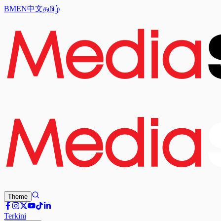
BM
EN
中文
தமிழ்
Theme
Terkini