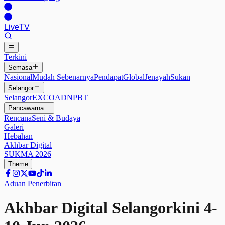
Live
TV
Terkini
Semasa
Nasional
Mudah Sebenarnya
Pendapat
Global
Jenayah
Sukan
Selangor
Selangor
EXCO
ADN
PBT
Pancawarna
Rencana
Seni & Budaya
Galeri
Hebahan
Akhbar Digital
SUKMA 2026
Theme
Aduan Penerbitan
Akhbar Digital
Selangorkini 4-