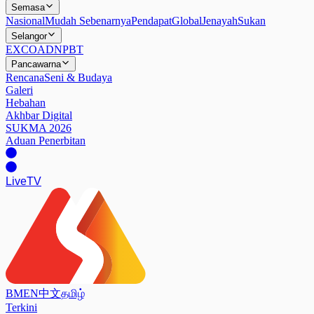
Semasa
Nasional
Mudah Sebenarnya
Pendapat
Global
Jenayah
Sukan
Selangor
EXCO
ADN
PBT
Pancawarna
Rencana
Seni & Budaya
Galeri
Hebahan
Akhbar Digital
SUKMA 2026
Aduan Penerbitan
Live
TV
BM
EN
中文
தமிழ்
Terkini