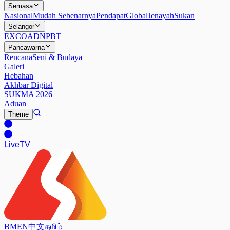
Semasa
Nasional
Mudah Sebenarnya
Pendapat
Global
Jenayah
Sukan
Selangor
EXCO
ADN
PBT
Pancawarna
Rencana
Seni & Budaya
Galeri
Hebahan
Akhbar Digital
SUKMA 2026
Aduan
Theme
Live
TV
BM
EN
中文
தமிழ்