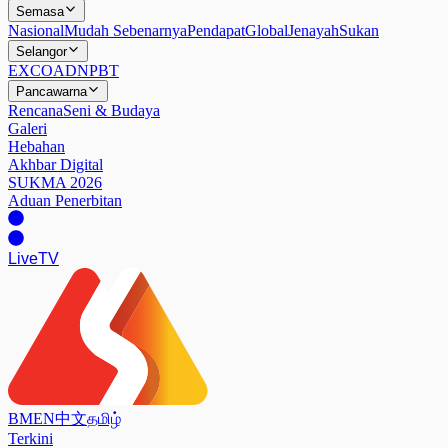
Semasa
Nasional
Mudah Sebenarnya
Pendapat
Global
Jenayah
Sukan
Selangor
EXCO
ADN
PBT
Pancawarna
Rencana
Seni & Budaya
Galeri
Hebahan
Akhbar Digital
SUKMA 2026
Aduan Penerbitan
Live
TV
BM
EN
中文
தமிழ்
Terkini