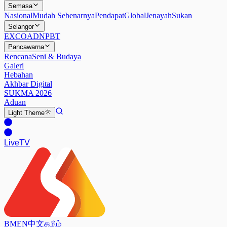
Semasa
Nasional
Mudah Sebenarnya
Pendapat
Global
Jenayah
Sukan
Selangor
EXCO
ADN
PBT
Pancawarna
Rencana
Seni & Budaya
Galeri
Hebahan
Akhbar Digital
SUKMA 2026
Aduan
Light
Theme
Live
TV
BM
EN
中文
தமிழ்