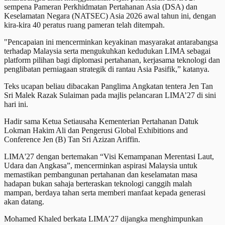
sempena Pameran Perkhidmatan Pertahanan Asia (DSA) dan
Keselamatan Negara (NATSEC) Asia 2026 awal tahun ini, dengan
kira-kira 40 peratus ruang pameran telah ditempah.
"Pencapaian ini mencerminkan keyakinan masyarakat antarabangsa
terhadap Malaysia serta mengukuhkan kedudukan LIMA sebagai
platform pilihan bagi diplomasi pertahanan, kerjasama teknologi dan
penglibatan perniagaan strategik di rantau Asia Pasifik,” katanya.
Teks ucapan beliau dibacakan Panglima Angkatan tentera Jen Tan
Sri Malek Razak Sulaiman pada majlis pelancaran LIMA’27 di sini
hari ini.
Hadir sama Ketua Setiausaha Kementerian Pertahanan Datuk
Lokman Hakim Ali dan Pengerusi Global Exhibitions and
Conference Jen (B) Tan Sri Azizan Ariffin.
LIMA'27 dengan bertemakan “Visi Kemampanan Merentasi Laut,
Udara dan Angkasa”, mencerminkan aspirasi Malaysia untuk
memastikan pembangunan pertahanan dan keselamatan masa
hadapan bukan sahaja berteraskan teknologi canggih malah
mampan, berdaya tahan serta memberi manfaat kepada generasi
akan datang.
Mohamed Khaled berkata LIMA’27 dijangka menghimpunkan