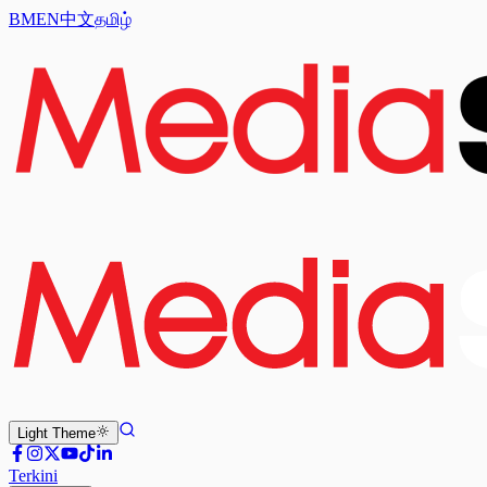
BM
EN
中文
தமிழ்
Light
Theme
Terkini