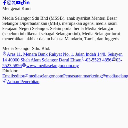
Mengenai Kami
Media Selangor Sdn Bhd (MSSB), anak syarikat Menteri Besar
Selangor Diperbadankan (MBI), merupakan agensi media rasmi
kerajaan Negeri Selangor. Selain portal berita Media Selangor
(sebelum ini dikenali sebagai Selangorkini), Media Selangor turut
menerbitkan akhbar dalam bahasa Mandarin, Tamil,
dan
Inggeris.
Media Selangor Sdn. Bhd.
Aras 11, Menara Bank Rakyat No. 1, Jalan Indah 14/8, Seksyen
14 40000 Shah Alam Selangor Darul Ehsan
03-5523 4856
03-
5523 5856
www.mediaselangor.com.my
Direktori
Email:
editor@mediaselangor.com
Pemasaran:
marketing@mediaselang
Aduan Penerbitan