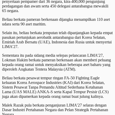
penyertaan pempamer dari 36 negara, kira-400,000 pengunjung
perdagangan dan awam serta 450 delegasi antarabangsa mewakili
65 negara.
Beliau berkata pameran berkenaan dijangka menampilkan 110 aset
udara serta 90 aset maritim.
Selain itu, beliau berkata jemputan telah dipanjangkan kepada empat
pasukan pertunjukan aerobatik antarabangsa dari Korea Selatan,
Emiriah Arab Bersatu (UAE), Indonesia dan Rusia untuk menyertai
LIMA’27.
Sementara itu pada sidang media selepas pelancaran LIMA’27,
Lokman Hakim berkata pameran berkenaan akan memberi peluang
kepada orang ramai untuk menyaksikan beberapa aset baharu yang
diperoleh Angkatan Tentera Malaysia (ATM).
Beliau berkata pesawat tempur ringan FA-50 Fighting Eagle
keluaran Korea Aerospace Industries (KAI) dari Korea Selatan,
Sistem Pesawat Tanpa Pemandu Altitud Sederhana Ketahanan
Lama (UAS MALE) ANKA-S serta Kapal Tempur Pesisir (LCS)
juga akan dipamerkan kepada orang ramai buat julung kalinya.
Malek Razak pula berkata penganjuran LIMA’27 selaras dengan
Dasar Industri Pertahanan Negara dan Pelan Strategik Pertahanan
Negara.