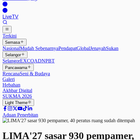
Live
TV
Terkini
Semasa
Nasional
Mudah Sebenarnya
Pendapat
Global
Jenayah
Sukan
Selangor
Selangor
EXCO
ADN
PBT
Pancawarna
Rencana
Seni & Budaya
Galeri
Hebahan
Akhbar Digital
SUKMA 2026
Light
Theme
Aduan Penerbitan
LIMA'27 sasar 930 pempamer,