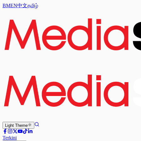
BM
EN
中文
தமிழ்
Light
Theme
Terkini