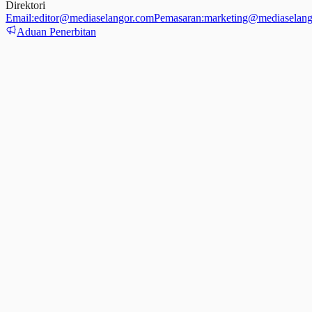
Direktori
Email:
editor@mediaselangor.com
Pemasaran:
marketing@mediaselang
Aduan Penerbitan