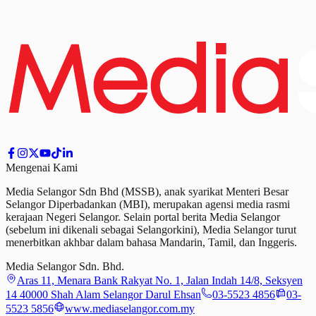
Mengenai Kami
Media Selangor Sdn Bhd (MSSB), anak syarikat Menteri Besar
Selangor Diperbadankan (MBI), merupakan agensi media rasmi
kerajaan Negeri Selangor. Selain portal berita Media Selangor
(sebelum ini dikenali sebagai Selangorkini), Media Selangor turut
menerbitkan akhbar dalam bahasa Mandarin, Tamil,
dan
Inggeris.
Media Selangor Sdn. Bhd.
Aras 11, Menara Bank Rakyat No. 1, Jalan Indah 14/8, Seksyen
14 40000 Shah Alam Selangor Darul Ehsan
03-5523 4856
03-
5523 5856
www.mediaselangor.com.my