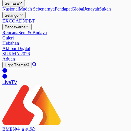
Semasa
Nasional
Mudah Sebenarnya
Pendapat
Global
Jenayah
Sukan
Selangor
EXCO
ADN
PBT
Pancawarna
Rencana
Seni & Budaya
Galeri
Hebahan
Akhbar Digital
SUKMA 2026
Aduan
Light
Theme
Live
TV
BM
EN
中文
தமிழ்