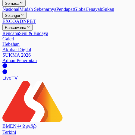
Semasa
Nasional
Mudah Sebenarnya
Pendapat
Global
Jenayah
Sukan
Selangor
EXCO
ADN
PBT
Pancawarna
Rencana
Seni & Budaya
Galeri
Hebahan
Akhbar Digital
SUKMA 2026
Aduan Penerbitan
Live
TV
BM
EN
中文
தமிழ்
Terkini