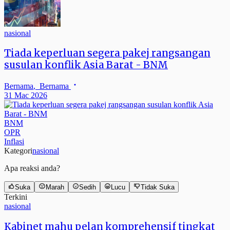
nasional
Tiada keperluan segera pakej rangsangan
susulan konflik Asia Barat - BNM
Bernama
,
Bernama
31 Mac 2026
BNM
OPR
Inflasi
Kategori
nasional
Apa reaksi anda?
Suka
Marah
Sedih
Lucu
Tidak Suka
Terkini
nasional
Kabinet mahu pelan komprehensif tingkat