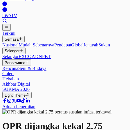
Live
TV
Terkini
Semasa
Nasional
Mudah Sebenarnya
Pendapat
Global
Jenayah
Sukan
Selangor
Selangor
EXCO
ADN
PBT
Pancawarna
Rencana
Seni & Budaya
Galeri
Hebahan
Akhbar Digital
SUKMA 2026
Light
Theme
Aduan Penerbitan
OPR dijangka kekal 2.75