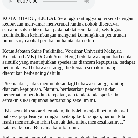
KOTA BHARU, 4 JULAI: Serangga ranting yang terkenal dengan
keupayaan menyamar menyerupai ranting pokok dipercayai
semakin sukar ditemukan pada habitat semula jadi, sekali gus
menimbulkan kebimbangan mengenai kemungkinan penurunan
populasinya akibat perubahan habitat dan iklim.
Ketua Jabatan Sains Praklinikal Veterinar Universiti Malaysia
Kelantan (UMK) Dr Goh Soon Heng berkata walaupun tiada data
saintifik yang menunjukkan spesies itu diancam kepupusan, terdapat
petunjuk awal bahawa serangga berkenaan semakin jarang
ditemukan berbanding dahulu.
“Secara data, tidak menunjukkan lagi bahawa serangga ranting
diancam kepupusan. Namun, berdasarkan penceritaan dan
pemerhatian penduduk tempatan, ada tanda-tanda spesies ini
semakin sukar dijumpai berbanding sebelum ini.
“Bila semakin sukar ditemukan, itu boleh menjadi petunjuk awal
bahawa populasinya mungkin sedang berkurangan, namun kita
masih memerlukan lebih banyak data untuk mengesahkannya,”
katanya kepada Bernama baru-baru ini.
Beliau berkata perubahan ekosistem, peningkatan suhu persekitaran