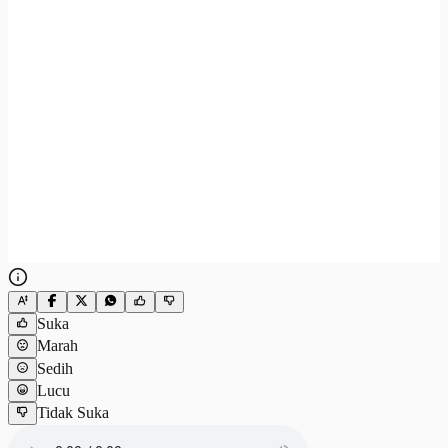
Suka
Marah
Sedih
Lucu
Tidak Suka