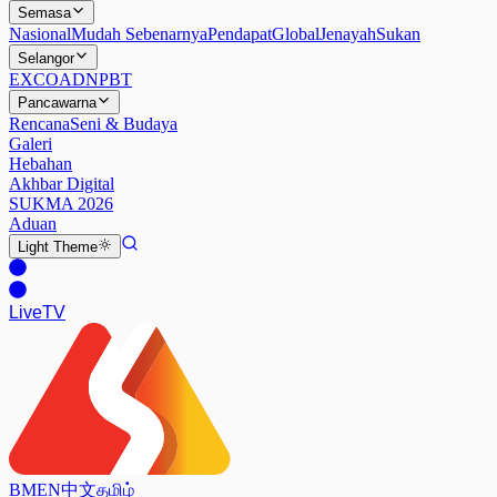
Semasa
Nasional
Mudah Sebenarnya
Pendapat
Global
Jenayah
Sukan
Selangor
EXCO
ADN
PBT
Pancawarna
Rencana
Seni & Budaya
Galeri
Hebahan
Akhbar Digital
SUKMA 2026
Aduan
Light
Theme
Live
TV
BM
EN
中文
தமிழ்