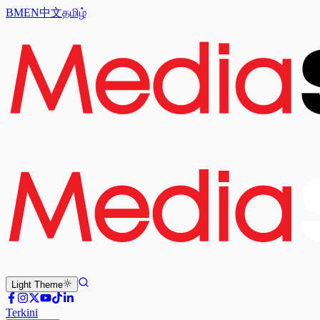
BM
EN
中文
தமிழ்
Light
Theme
Terkini