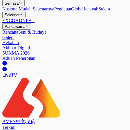
Semasa
Nasional
Mudah Sebenarnya
Pendapat
Global
Jenayah
Sukan
Selangor
EXCO
ADN
PBT
Pancawarna
Rencana
Seni & Budaya
Galeri
Hebahan
Akhbar Digital
SUKMA 2026
Aduan Penerbitan
Live
TV
BM
EN
中文
தமிழ்
Terkini