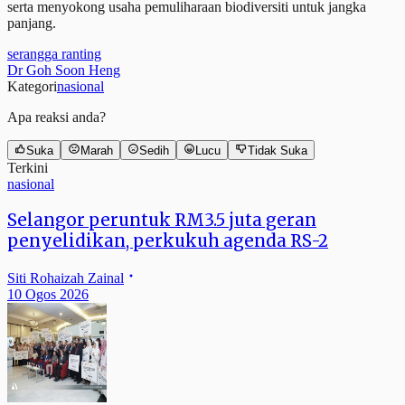
serta menyokong usaha pemuliharaan biodiversiti untuk jangka
panjang.
serangga ranting
Dr Goh Soon Heng
Kategori
nasional
Apa reaksi anda?
Suka
Marah
Sedih
Lucu
Tidak Suka
Terkini
nasional
Selangor peruntuk RM3.5 juta geran
penyelidikan, perkukuh agenda RS-2
Siti Rohaizah Zainal
10 Ogos 2026