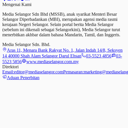
Mengenai Kami
Media Selangor Sdn Bhd (MSSB), anak syarikat Menteri Besar
Selangor Diperbadankan (MBI), merupakan agensi media rasmi
kerajaan Negeri Selangor. Selain portal berita Media Selangor
(sebelum ini dikenali sebagai Selangorkini), Media Selangor turut
menerbitkan akhbar dalam bahasa Mandarin, Tamil,
dan
Inggeris.
Media Selangor Sdn. Bhd.
Aras 11, Menara Bank Rakyat No. 1, Jalan Indah 14/8, Seksyen
14 40000 Shah Alam Selangor Darul Ehsan
03-5523 4856
03-
5523 5856
www.mediaselangor.com.my
Direktori
Email:
editor@mediaselangor.com
Pemasaran:
marketing@mediaselang
Aduan Penerbitan