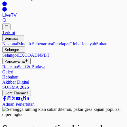
Live
TV
Terkini
Semasa
Nasional
Mudah Sebenarnya
Pendapat
Global
Jenayah
Sukan
Selangor
Selangor
EXCO
ADN
PBT
Pancawarna
Rencana
Seni & Budaya
Galeri
Hebahan
Akhbar Digital
SUKMA 2026
Light
Theme
Aduan Penerbitan