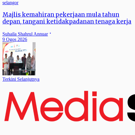
selangor
Majlis kemahiran pekerjaan mula tahun
depan, tangani ketidakpadanan tenaga kerja
Suhaila Shahrul Annuar
9 Ogos 2026
Terkini Selanjutnya