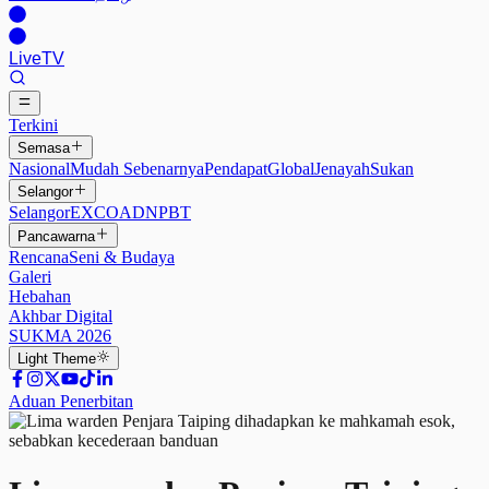
Live
TV
Terkini
Semasa
Nasional
Mudah Sebenarnya
Pendapat
Global
Jenayah
Sukan
Selangor
Selangor
EXCO
ADN
PBT
Pancawarna
Rencana
Seni & Budaya
Galeri
Hebahan
Akhbar Digital
SUKMA 2026
Light
Theme
Aduan Penerbitan