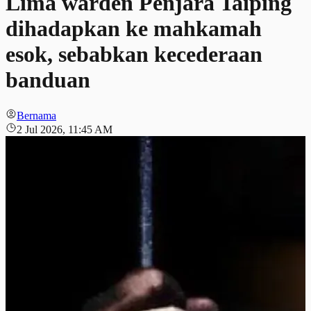
Lima warden Penjara Taiping
dihadapkan ke mahkamah
esok, sebabkan kecederaan
banduan
Bernama
2 Jul 2026, 11:45 AM