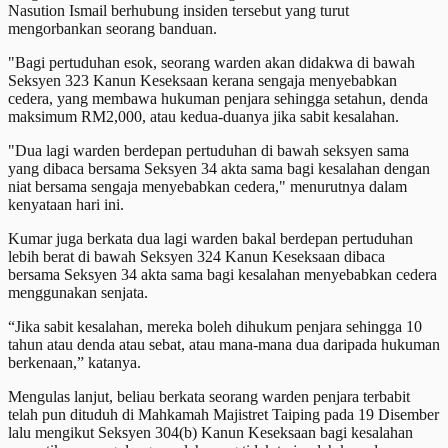
Nasution Ismail berhubung insiden tersebut yang turut
mengorbankan seorang banduan.
"Bagi pertuduhan esok, seorang warden akan didakwa di bawah
Seksyen 323 Kanun Keseksaan kerana sengaja menyebabkan
cedera, yang membawa hukuman penjara sehingga setahun, denda
maksimum RM2,000, atau kedua-duanya jika sabit kesalahan.
"Dua lagi warden berdepan pertuduhan di bawah seksyen sama
yang dibaca bersama Seksyen 34 akta sama bagi kesalahan dengan
niat bersama sengaja menyebabkan cedera," menurutnya dalam
kenyataan hari ini.
Kumar juga berkata dua lagi warden bakal berdepan pertuduhan
lebih berat di bawah Seksyen 324 Kanun Keseksaan dibaca
bersama Seksyen 34 akta sama bagi kesalahan menyebabkan cedera
menggunakan senjata.
“Jika sabit kesalahan, mereka boleh dihukum penjara sehingga 10
tahun atau denda atau sebat, atau mana-mana dua daripada hukuman
berkenaan,” katanya.
Mengulas lanjut, beliau berkata seorang warden penjara terbabit
telah pun dituduh di Mahkamah Majistret Taiping pada 19 Disember
lalu mengikut Seksyen 304(b) Kanun Keseksaan bagi kesalahan