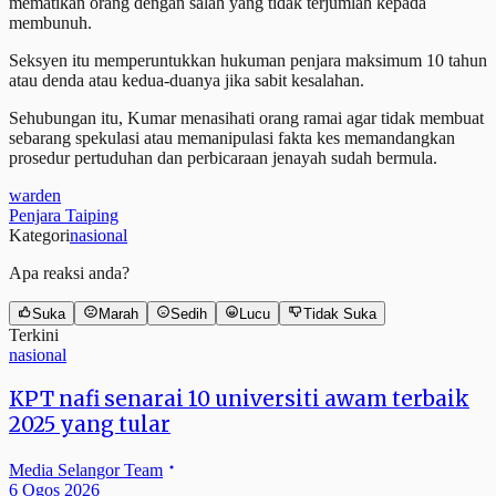
mematikan orang dengan salah yang tidak terjumlah kepada
membunuh.
Seksyen itu memperuntukkan hukuman penjara maksimum 10 tahun
atau denda atau kedua-duanya jika sabit kesalahan.
Sehubungan itu, Kumar menasihati orang ramai agar tidak membuat
sebarang spekulasi atau memanipulasi fakta kes memandangkan
prosedur pertuduhan dan perbicaraan jenayah sudah bermula.
warden
Penjara Taiping
Kategori
nasional
Apa reaksi anda?
Suka
Marah
Sedih
Lucu
Tidak Suka
Terkini
nasional
KPT nafi senarai 10 universiti awam terbaik
2025 yang tular
Media Selangor Team
6 Ogos 2026