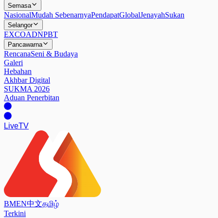
Semasa
Nasional
Mudah Sebenarnya
Pendapat
Global
Jenayah
Sukan
Selangor
EXCO
ADN
PBT
Pancawarna
Rencana
Seni & Budaya
Galeri
Hebahan
Akhbar Digital
SUKMA 2026
Aduan Penerbitan
Live
TV
BM
EN
中文
தமிழ்
Terkini