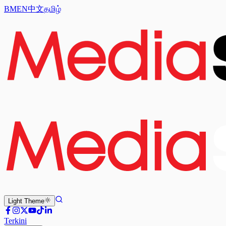
BM
EN
中文
தமிழ்
Light
Theme
Terkini