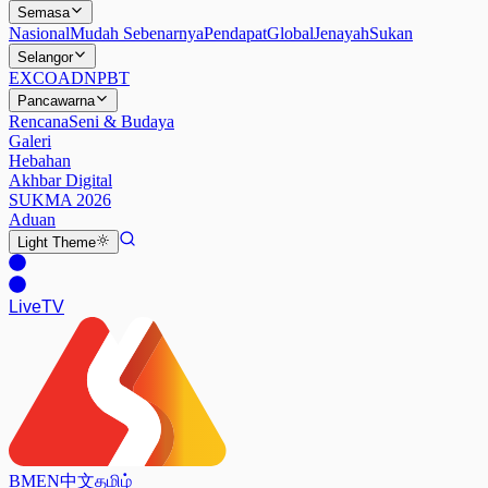
Semasa
Nasional
Mudah Sebenarnya
Pendapat
Global
Jenayah
Sukan
Selangor
EXCO
ADN
PBT
Pancawarna
Rencana
Seni & Budaya
Galeri
Hebahan
Akhbar Digital
SUKMA 2026
Aduan
Light
Theme
Live
TV
BM
EN
中文
தமிழ்