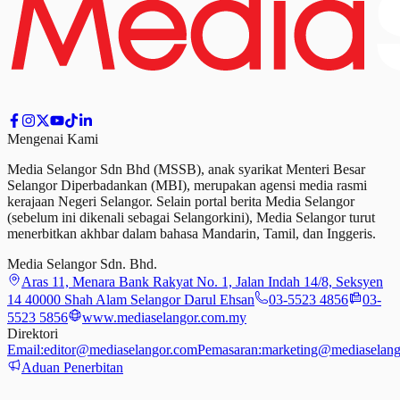
Mengenai Kami
Media Selangor Sdn Bhd (MSSB), anak syarikat Menteri Besar
Selangor Diperbadankan (MBI), merupakan agensi media rasmi
kerajaan Negeri Selangor. Selain portal berita Media Selangor
(sebelum ini dikenali sebagai Selangorkini), Media Selangor turut
menerbitkan akhbar dalam bahasa Mandarin, Tamil,
dan
Inggeris.
Media Selangor Sdn. Bhd.
Aras 11, Menara Bank Rakyat No. 1, Jalan Indah 14/8, Seksyen
14 40000 Shah Alam Selangor Darul Ehsan
03-5523 4856
03-
5523 5856
www.mediaselangor.com.my
Direktori
Email:
editor@mediaselangor.com
Pemasaran:
marketing@mediaselang
Aduan Penerbitan