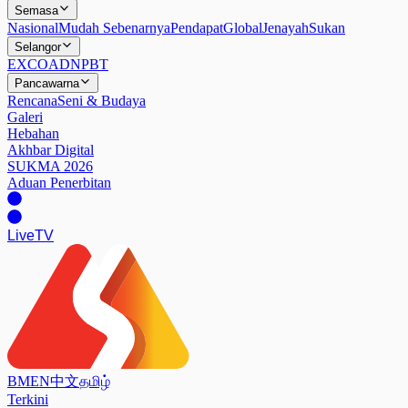
Semasa
Nasional
Mudah Sebenarnya
Pendapat
Global
Jenayah
Sukan
Selangor
EXCO
ADN
PBT
Pancawarna
Rencana
Seni & Budaya
Galeri
Hebahan
Akhbar Digital
SUKMA 2026
Aduan Penerbitan
Live
TV
BM
EN
中文
தமிழ்
Terkini