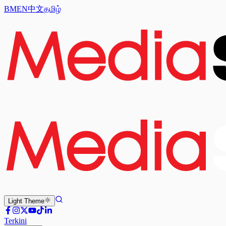
BM
EN
中文
தமிழ்
Light
Theme
Terkini