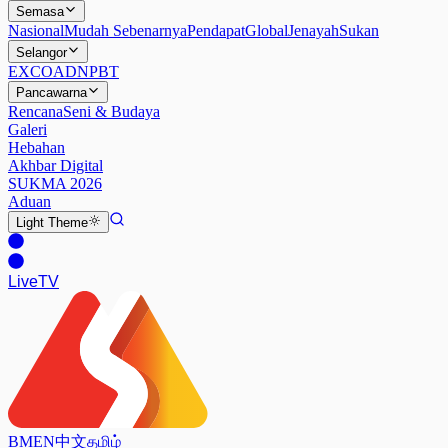
Semasa
Nasional
Mudah Sebenarnya
Pendapat
Global
Jenayah
Sukan
Selangor
EXCO
ADN
PBT
Pancawarna
Rencana
Seni & Budaya
Galeri
Hebahan
Akhbar Digital
SUKMA 2026
Aduan
Light
Theme
Live
TV
BM
EN
中文
தமிழ்