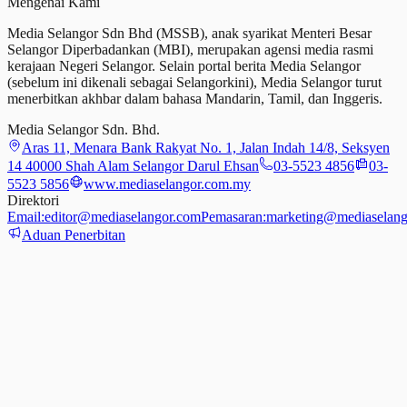
Mengenai Kami
Media Selangor Sdn Bhd (MSSB), anak syarikat Menteri Besar
Selangor Diperbadankan (MBI), merupakan agensi media rasmi
kerajaan Negeri Selangor. Selain portal berita Media Selangor
(sebelum ini dikenali sebagai Selangorkini), Media Selangor turut
menerbitkan akhbar dalam bahasa Mandarin, Tamil,
dan
Inggeris.
Media Selangor Sdn. Bhd.
Aras 11, Menara Bank Rakyat No. 1, Jalan Indah 14/8, Seksyen
14 40000 Shah Alam Selangor Darul Ehsan
03-5523 4856
03-
5523 5856
www.mediaselangor.com.my
Direktori
Email:
editor@mediaselangor.com
Pemasaran:
marketing@mediaselang
Aduan Penerbitan