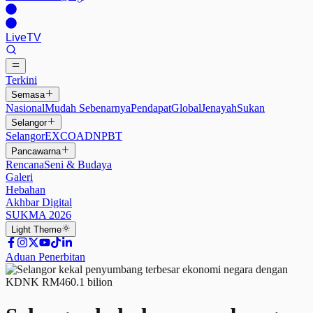
Live
TV
Terkini
Semasa
Nasional
Mudah Sebenarnya
Pendapat
Global
Jenayah
Sukan
Selangor
Selangor
EXCO
ADN
PBT
Pancawarna
Rencana
Seni & Budaya
Galeri
Hebahan
Akhbar Digital
SUKMA 2026
Light
Theme
Aduan Penerbitan