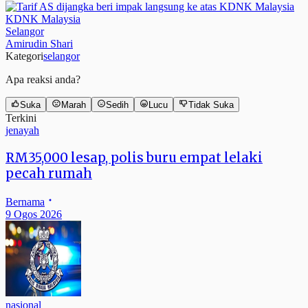
KDNK Malaysia
Selangor
Amirudin Shari
Kategori
selangor
Apa reaksi anda?
Suka
Marah
Sedih
Lucu
Tidak Suka
Terkini
jenayah
RM35,000 lesap, polis buru empat lelaki
pecah rumah
Bernama
9 Ogos 2026
nasional