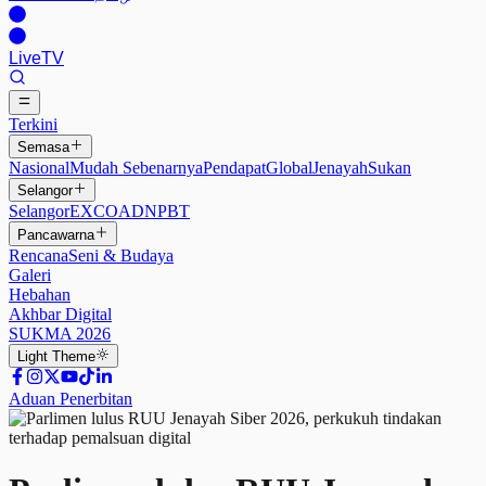
Live
TV
Terkini
Semasa
Nasional
Mudah Sebenarnya
Pendapat
Global
Jenayah
Sukan
Selangor
Selangor
EXCO
ADN
PBT
Pancawarna
Rencana
Seni & Budaya
Galeri
Hebahan
Akhbar Digital
SUKMA 2026
Light
Theme
Aduan Penerbitan