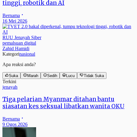
tinggi, robotik dan AI
Bernama
16 Mei 2026
RUU Jenayah Siber
pemalsuan digital
Zahid Hamidi
Kategori
nasional
Apa reaksi anda?
Suka
Marah
Sedih
Lucu
Tidak Suka
Terkini
jenayah
Tiga pelarian Myanmar ditahan bantu
siasatan kes seksual libatkan wanita OKU
Bernama
9 Ogos 2026