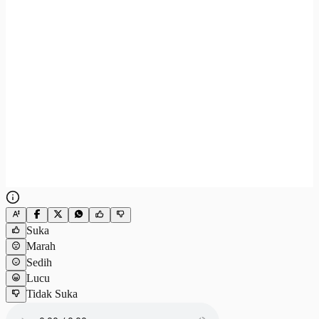
Suka
Marah
Sedih
Lucu
Tidak Suka