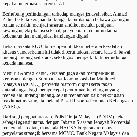
kepakaran termasuk forensik AI.
Berhubung perlindungan terhadap mangsa jenayah siber, Ahmad
Zahid berkata kerajaan berkongsi kebimbangan bahawa golongan
rentan semakin menjadi sasaran sindiket melalui penipuan
kewangan, eksploitasi seksual, penyebaran imej intim tanpa
kebenaran dan manipulasi kandungan digital.
Beliau berkata RUU itu memperuntukkan beberapa kesalahan
khusus yang sebelum ini tidak diperuntukkan secara jelas di bawah
undang-undang sedia ada, sekali gus memperkukuh perlindungan
kepada mangsa.
Menurut Ahmad Zahid, kerajaan juga akan memperkukuh
kerjasama dengan Suruhanjaya Komunikasi dan Multimedia
Malaysia (MCMC), penyedia platform digital serta rakan
antarabangsa bagi mempercepat penurunan kandungan yang
menyalahi undang-undang, selain menambah baik perkongsian
maklumat masa nyata melalui Pusat Respons Penipuan Kebangsaan
(NSRC).
Dari segi penguatkuasaan, Polis Diraja Malaysia (PDRM) kekal
sebagai agensi utama, dengan Jabatan Siasatan Jenayah Komersial
menerajui siasatan, manakala NACSA berperanan sebagai
penyelaras strategik bersama MCMC, Bank Negara Malaysia dan