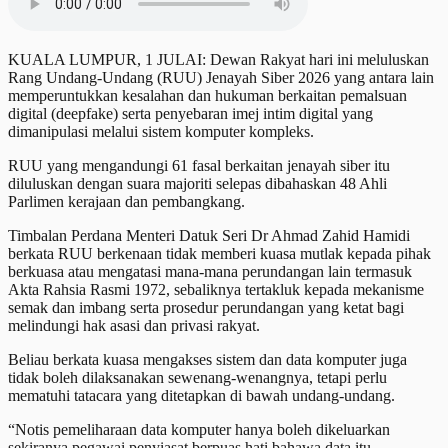
KUALA LUMPUR, 1 JULAI: Dewan Rakyat hari ini meluluskan
Rang Undang-Undang (RUU) Jenayah Siber 2026 yang antara lain
memperuntukkan kesalahan dan hukuman berkaitan pemalsuan
digital (deepfake) serta penyebaran imej intim digital yang
dimanipulasi melalui sistem komputer kompleks.
RUU yang mengandungi 61 fasal berkaitan jenayah siber itu
diluluskan dengan suara majoriti selepas dibahaskan 48 Ahli
Parlimen kerajaan dan pembangkang.
Timbalan Perdana Menteri Datuk Seri Dr Ahmad Zahid Hamidi
berkata RUU berkenaan tidak memberi kuasa mutlak kepada pihak
berkuasa atau mengatasi mana-mana perundangan lain termasuk
Akta Rahsia Rasmi 1972, sebaliknya tertakluk kepada mekanisme
semak dan imbang serta prosedur perundangan yang ketat bagi
melindungi hak asasi dan privasi rakyat.
Beliau berkata kuasa mengakses sistem dan data komputer juga
tidak boleh dilaksanakan sewenang-wenangnya, tetapi perlu
mematuhi tatacara yang ditetapkan di bawah undang-undang.
“Notis pemeliharaan data komputer hanya boleh dikeluarkan
sekiranya pegawai penyiasat berpuas hati bahawa data itu