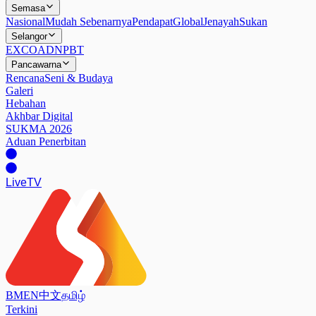
Semasa
Nasional
Mudah Sebenarnya
Pendapat
Global
Jenayah
Sukan
Selangor
EXCO
ADN
PBT
Pancawarna
Rencana
Seni & Budaya
Galeri
Hebahan
Akhbar Digital
SUKMA 2026
Aduan Penerbitan
Live
TV
BM
EN
中文
தமிழ்
Terkini