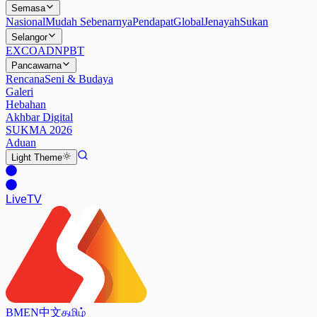
Semasa
Nasional
Mudah Sebenarnya
Pendapat
Global
Jenayah
Sukan
Selangor
EXCO
ADN
PBT
Pancawarna
Rencana
Seni & Budaya
Galeri
Hebahan
Akhbar Digital
SUKMA 2026
Aduan
Light
Theme
Live
TV
BM
EN
中文
தமிழ்