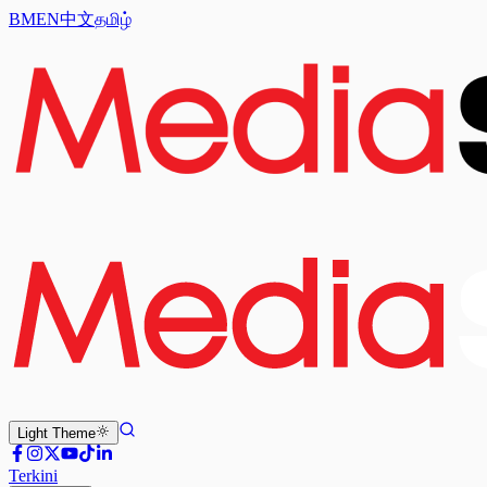
BM
EN
中文
தமிழ்
Light
Theme
Terkini