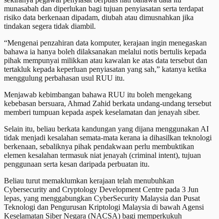
munasabah dan diperlukan bagi tujuan penyiasatan serta terdapat
risiko data berkenaan dipadam, diubah atau dimusnahkan jika
tindakan segera tidak diambil.
“Mengenai penzahiran data komputer, kerajaan ingin menegaskan
bahawa ia hanya boleh dilaksanakan melalui notis bertulis kepada
pihak mempunyai milikkan atau kawalan ke atas data tersebut dan
tertakluk kepada keperluan penyiasatan yang sah,” katanya ketika
menggulung perbahasan usul RUU itu.
Menjawab kebimbangan bahawa RUU itu boleh mengekang
kebebasan bersuara, Ahmad Zahid berkata undang-undang tersebut
memberi tumpuan kepada aspek keselamatan dan jenayah siber.
Selain itu, beliau berkata kandungan yang dijana menggunakan AI
tidak menjadi kesalahan semata-mata kerana ia dihasilkan teknologi
berkenaan, sebaliknya pihak pendakwaan perlu membuktikan
elemen kesalahan termasuk niat jenayah (criminal intent), tujuan
penggunaan serta kesan daripada perbuatan itu.
Beliau turut memaklumkan kerajaan telah menubuhkan
Cybersecurity and Cryptology Development Centre pada 3 Jun
lepas, yang menggabungkan CyberSecurity Malaysia dan Pusat
Teknologi dan Pengurusan Kriptologi Malaysia di bawah Agensi
Keselamatan Siber Negara (NACSA) bagi memperkukuh