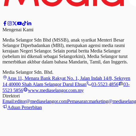
Mengenai Kami
Media Selangor Sdn Bhd (MSSB), anak syarikat Menteri Besar
Selangor Diperbadankan (MBI), merupakan agensi media rasmi
kerajaan Negeri Selangor. Selain portal berita Media Selangor
(sebelum ini dikenali sebagai Selangorkini), Media Selangor turut
menerbitkan akhbar dalam bahasa Mandarin, Tamil,
dan
Inggeris.
Media Selangor Sdn. Bhd.
Aras 11, Menara Bank Rakyat No. 1, Jalan Indah 14/8, Seksyen
14 40000 Shah Alam Selangor Darul Ehsan
03-5523 4856
03-
5523 5856
www.mediaselangor.com.my
Direktori
Email:
editor@mediaselangor.com
Pemasaran:
marketing@mediaselang
Aduan Penerbitan